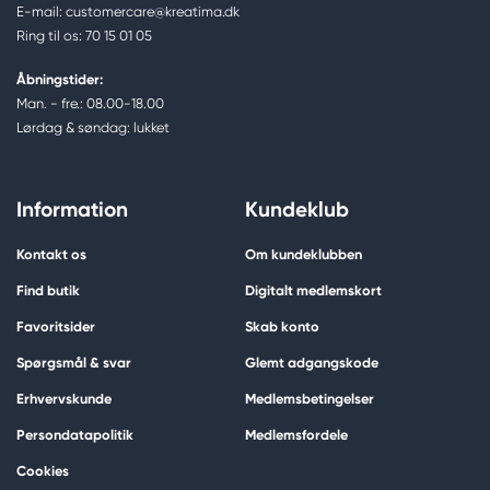
E-mail: customercare@kreatima.dk
Ring til os: 70 15 01 05
Åbningstider:
Man. - fre.: 08.00-18.00
Lørdag & søndag: lukket
Information
Kundeklub
Kontakt os
Om kundeklubben
Find butik
Digitalt medlemskort
Favoritsider
Skab konto
Spørgsmål & svar
Glemt adgangskode
Erhvervskunde
Medlemsbetingelser
Persondatapolitik
Medlemsfordele
Cookies