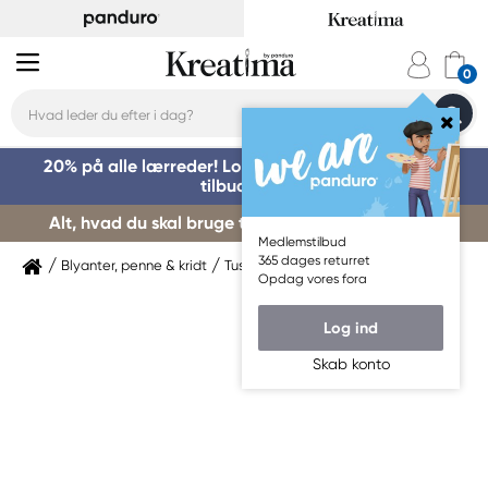
20% på alle lærreder! Log på for at benytte dig af
tilbuddet »
Alt, hvad du skal bruge til kursusstart – køb her »
Medlemstilbud
365 dages returret
Blyanter, penne & kridt
Tuschpenne & markers
Sakura
Opdag vores fora
Log ind
Skab konto