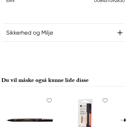
EAN
0084511392830
Sikkerhed og Miljø
Ansvarlig EU
Sakura
Royal Talens Netherlands
Sophialaan 46
Du vil måske også kunne lide disse
7311 PD Apeldoorn, Netherlands
info@royaltalens.com
+31 (0)55 527 4700