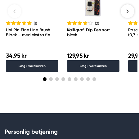
(1
)
(2
)
Uni Pin Fine Line Brush
Kalligrafi Dip Pen sort
Posc
Black – med ekstra fin
blæk
(0,7 
penselspids
34,95 kr
129,95 kr
29,9
Læg i varekurven
Læg i varekurven
Personlig betjening