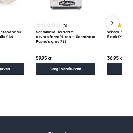
(0
)
 crepepapir
Schmincke Horadam
Winsor & New
lle (144
akvarelfarve ½ kop – Schmincke
Black (XB)
Payne´s grey 783
59,95 kr
36,95 kr
kurven
Læg i varekurven
Læg i