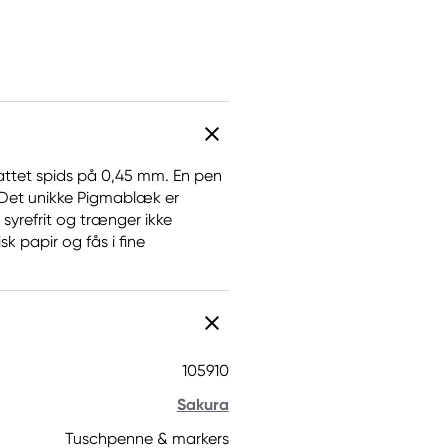
attet spids på 0,45 mm. En pen
k. Det unikke Pigmablæk er
yrefrit og trænger ikke
k papir og fås i fine
105910
Sakura
Tuschpenne & markers