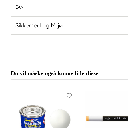
EAN
Sikkerhed og Miljø
Ansvarlig EU
Sakura
Royal Talens Netherlands
Sophialaan 46
Du vil måske også kunne lide disse
7311 PD Apeldoorn, Netherlands
info@royaltalens.com
+31 (0)55 527 4700