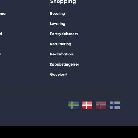
Shopping
ima
Betaling
Levering
d
Fortrydelsesret
Returnering
r
Reklamation
Købsbetingelser
Gavekort