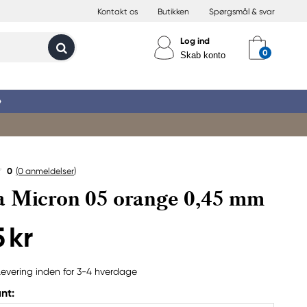
Kontakt os
Butikken
Spørgsmål & svar
Log ind
Skab konto
»
0
(0
anmeldelser
)
 Micron 05 orange 0,45 mm
 kr
Levering inden for 3-4 hverdage
nt: