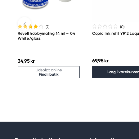
(7
)
(0
)
Revell hobbymaling 14 ml – 04
Copic Ink refill YR12 Loq
White/gloss
69,95 kr
34,95 kr
Udsolgt online
Læg i varekurve
Find i butik