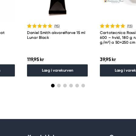
(15
)
(13
)
uat
Daniel Smith akvarelfarve 15 ml
Cartotecnica Rossi
Lunar Black
600 – hvid, 180 g ru
g/m²) a 50×250 cm
119,95 kr
39,95 kr
n
Læg i varekurven
Læg i vare