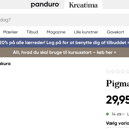
Mærker
Tilbud
Magazine
Lille kunstner
Gavekort
20% på alle lærreder! Log på for at benytte dig af tilbuddet 
Alt, hvad du skal bruge til kursusstart – køb her »
akura
Pigma
29,95
14 stk
Vælg varia