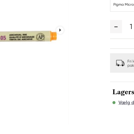
Pigma Micro
1
Fri 
pak
Lagers
Vælg d