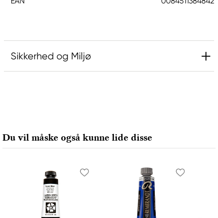
EAN
0084511384842
Sikkerhed og Miljø
Ansvarlig EU
Sakura
Royal Talens Netherlands
Sophialaan 46
Du vil måske også kunne lide disse
7311 PD Apeldoorn, Netherlands
info@royaltalens.com
+31 (0)55 527 4700