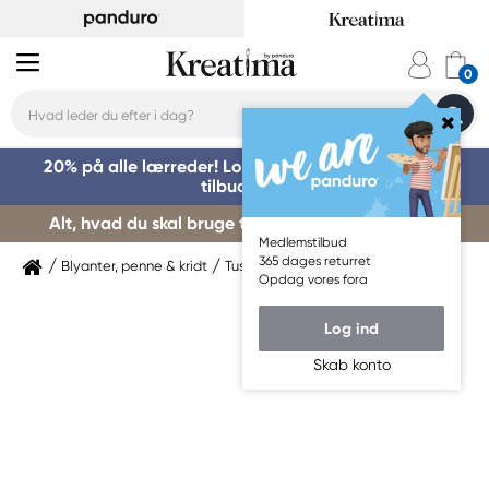
20% på alle lærreder! Log på for at benytte dig af
tilbuddet »
Alt, hvad du skal bruge til kursusstart – køb her »
Medlemstilbud
365 dages returret
Blyanter, penne & kridt
Tuschpenne & markers
Sakura
Opdag vores fora
Log ind
Skab konto