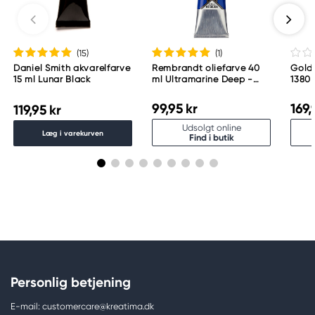
(15
)
(1
)
Daniel Smith akvarelfarve
Rembrandt oliefarve 40
Golde
15 ml Lunar Black
ml Ultramarine Deep -
1380
506
99,95 kr
169,
119,95 kr
Udsolgt online
Læg i varekurven
Find i butik
Personlig betjening
E-mail: customercare@kreatima.dk