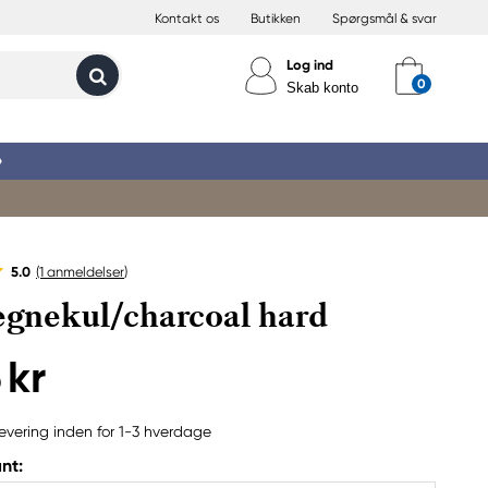
Kontakt os
Butikken
Spørgsmål & svar
Log ind
Skab konto
»
5.0
(1
anmeldelser
)
tegnekul/charcoal hard
 kr
evering inden for 1-3 hverdage
nt: