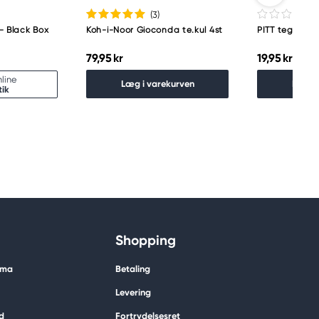
(3
)
- Black Box
Koh-i-Noor Gioconda te.kul 4st
PITT tegnekul 
79,95 kr
19,95 kr
line
Læg i varekurven
Læg i
tik
Shopping
ima
Betaling
Levering
d
Fortrydelsesret