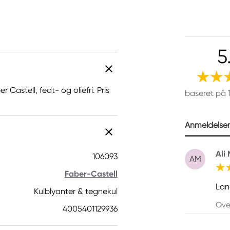
5
 Castell, fedt- og oliefri. Pris
baseret på 
Anmeldelser 
Ali
106093
AM
Faber-Castell
Lan
Kulblyanter & tegnekul
Over
4005401129936