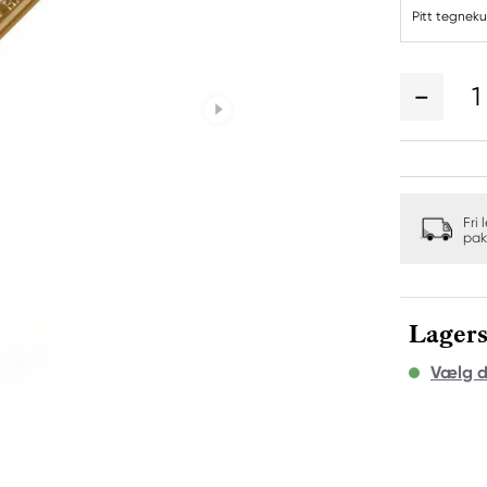
Pitt tegnek
1
Fri 
pak
Lagers
Vælg d