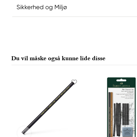
Sikkerhed og Miljø
Ansvarlig EU
Faber-Castell
Faber-Castell Ag
Nürnberger Straße 2
Du vil måske også kunne lide disse
90546 Stein, Germany
info@Faber-Castell.de
+49 (0) 911 9965-0