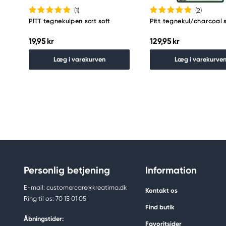
(1
)
(2
)
PITT tegnekulpen sort soft
Pitt tegnekul/charcoal 
19,95 kr
129,95 kr
Læg i varekurven
Læg i varekurve
Personlig betjening
Information
E-mail: customercare@kreatima.dk
Kontakt os
Ring til os: 70 15 01 05
Find butik
Åbningstider:
Favoritsider