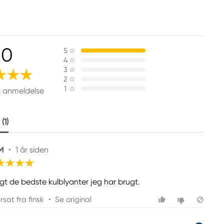
.0
5
☆
4
☆
3
☆
2
☆
1
☆
1 anmeldelse
(1)
 M
•
1 år siden
gt de bedste kulblyanter jeg har brugt.
sat fra finsk
•
Se original