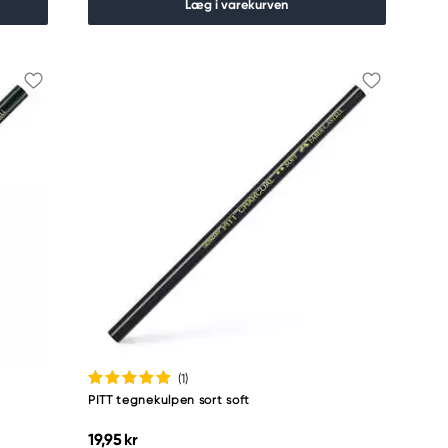
Læg i varekurven
(1
)
PITT tegnekulpen sort soft
19,95 kr