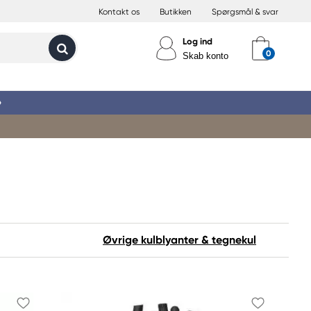
Kontakt os
Butikken
Spørgsmål & svar
Log ind
Skab konto
»
Øvrige kulblyanter & tegnekul