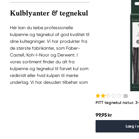
Kulblyanter & tegnekul
Hér kan du købe professionelle
kulpenne og tegnekul af god kvalitet til
dine kultegninger. Vi har produkter fra
de største fabrikanter, som Faber-
Castell, Koh-I-Noor og Derwent. I
vores sortiment finder du alt fra
kulpenne og tegnekul til farvet kul som
rødkridt eller hvid kulpen til mørke
underlag. Vi har desuden tilbehør som
tegnestubbe, fixativ og blyantspidsere.
Kul findes i forskellige hårdhedsgrader
(3
)
fra extra soft til hård og du kan vælge
PITT tegnekul natur. 
mellem naturligt og syntetisk kul.
99,95 kr
Læg i 