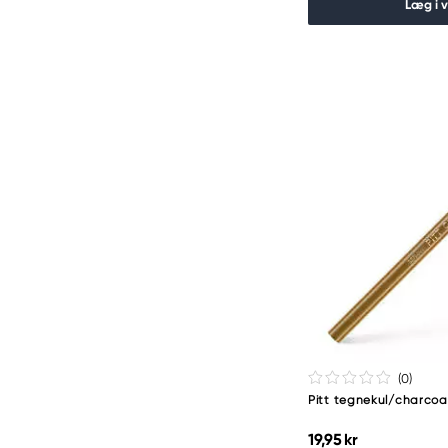
Læg i 
(0
)
Pitt tegnekul/charco
19,95 kr