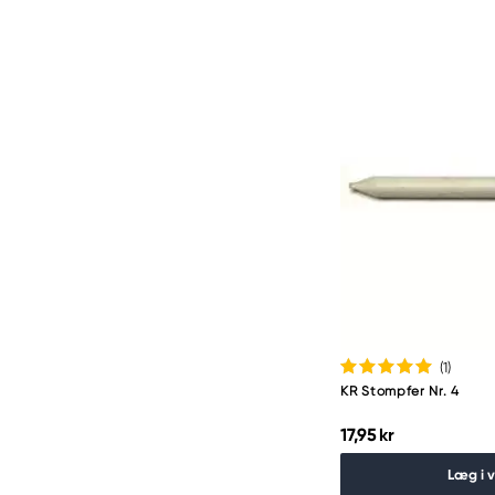
(1
)
KR Stompfer Nr. 4
17,95 kr
Læg i 