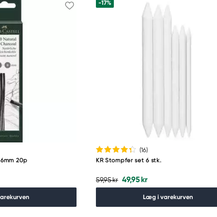
-17%
(16
)
3-6mm 20p
KR Stompfer set 6 stk.
49,95 kr
59,95 kr
varekurven
Læg i varekurven