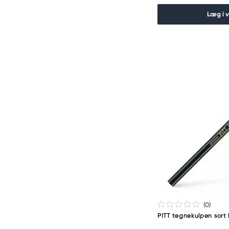
Læg i 
(0
)
PITT tegnekulpen sort