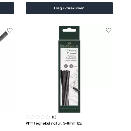
Læg i varekurven
(0
)
PITT tegnekul natur. 5-8mm 12p