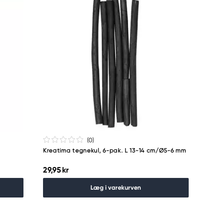
(0
)
Kreatima tegnekul, 6-pak. L 13-14 cm/Ø5-6 mm
29,95 kr
Læg i varekurven