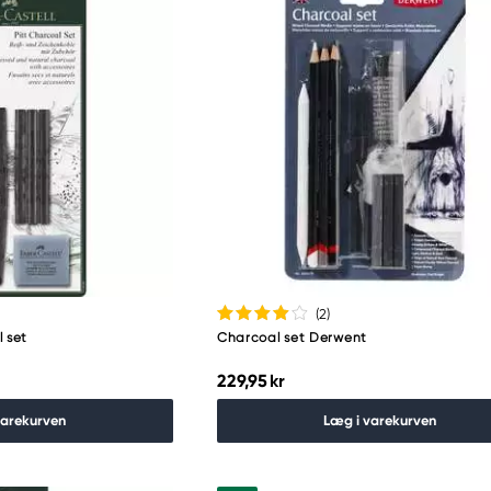
(2
)
 set
Charcoal set Derwent
229,95 kr
varekurven
Læg i varekurven