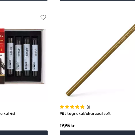
(1
)
e.kul 4st
Pitt tegnekul/charcoal soft
19,95 kr