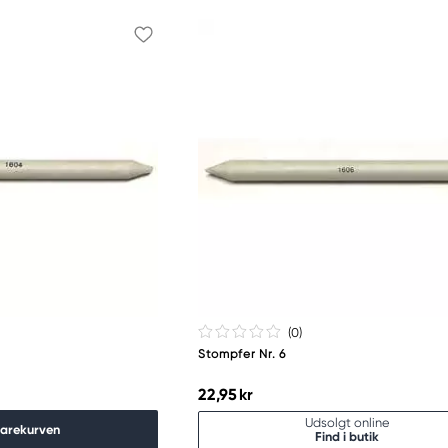
(0
)
Stompfer Nr. 6
22,95 kr
Udsolgt online
varekurven
Find i butik