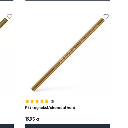
(1
)
Pitt tegnekul/charcoal hard
19,95 kr