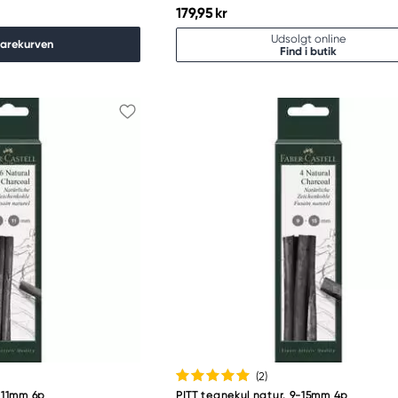
179,95 kr
Udsolgt online
varekurven
Find i butik
(2
)
6-11mm 6p
PITT tegnekul natur. 9-15mm 4p