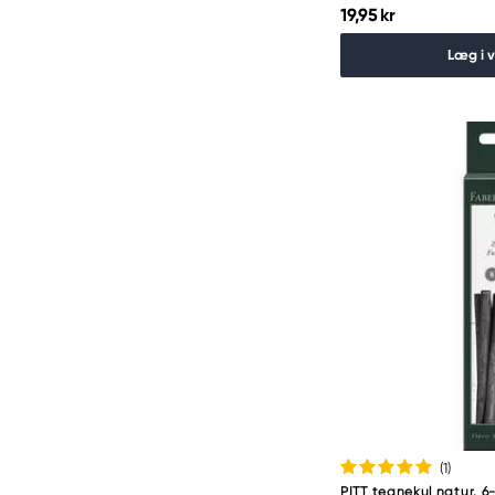
19,95 kr
Læg i 
(1
)
PITT tegnekul natur. 