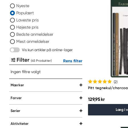
Nyeste
Populært
Laveste pris
Højeste pris
Bedste anmeldelser
Mest anmeldelser
Vis kun artikler på online-lager
Filter
Rens filter
(
Produkter
)
Ingen filtre valgt
(2
)
Mærker
Pitt tegnekul/charcoal
Farver
129,95 kr
Læg i 
Serier
Aktiviteter