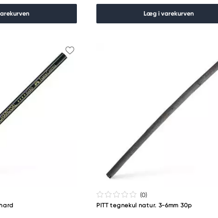
varekurven
Læg i varekurven
(0
)
 hard
PITT tegnekul natur. 3-6mm 30p