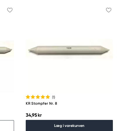
(1
)
KR Stompfer Nr. 8
34,95 kr
Læg i varekurven