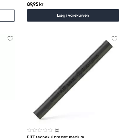
89,95 kr
Læg i varekurven
(0
)
PITT tegnekul presset medium