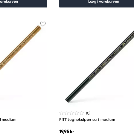
varekurven
Læg i varekurven
(0
)
al medium
PITT tegnekulpen sort medium
19,95 kr