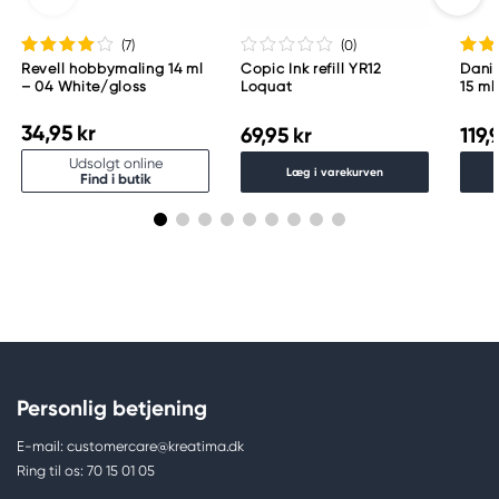
(7
)
(0
)
Revell hobbymaling 14 ml
Copic Ink refill YR12
Danie
– 04 White/gloss
Loquat
15 ml
34,95 kr
69,95 kr
119,
Udsolgt online
Læg i varekurven
Find i butik
Personlig betjening
E-mail: customercare@kreatima.dk
Ring til os: 70 15 01 05