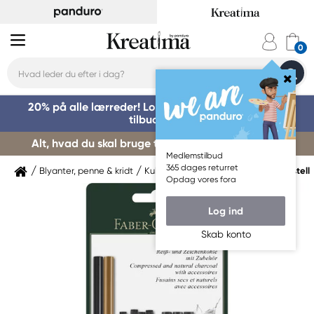
20% på alle lærreder! Log på for at benytte dig af
tilbuddet »
Alt, hvad du skal bruge til kursusstart – køb her »
Medlemstilbud
365 dages returret
Blyanter, penne & kridt
Kulblyanter & tegnekul
Faber-Castell
Opdag vores fora
Log ind
Skab konto