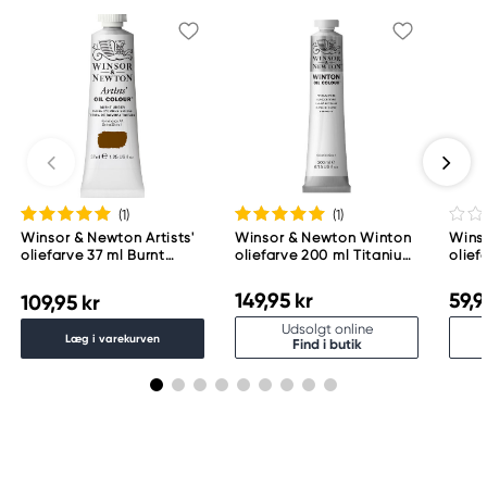
(1
)
(1
)
Winsor & Newton Artists'
Winsor & Newton Winton
Wins
oliefarve 37 ml Burnt
oliefarve 200 ml Titanium
olie
Umber 076
White 644
Red 
149,95 kr
59,9
109,95 kr
Udsolgt online
Læg i varekurven
Find i butik