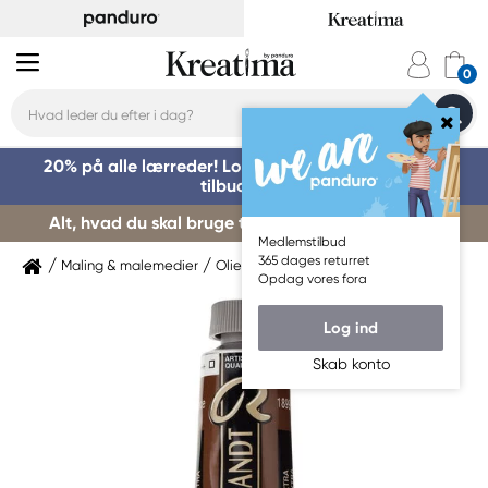
20% på alle lærreder! Log på for at benytte dig af
tilbuddet »
Alt, hvad du skal bruge til kursusstart – køb her »
Medlemstilbud
365 dages returret
Maling & malemedier
Oliemaling
Rembrandt
Opdag vores fora
Log ind
Skab konto