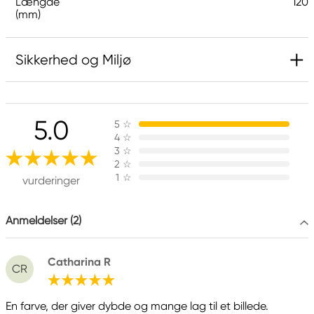
Længde
120
(mm)
Sikkerhed og Miljø
Ansvarlig EU
5.0
5
☆
Rembrandt
4
☆
Royal Talens Netherlands
3
☆
Sophialaan 46
2
☆
1
☆
7311 PD Apeldoorn, Netherlands
vurderinger
info@royaltalens.com
+31 (0)55 527 4700
Anmeldelser (2)
Catharina R
CR
En farve, der giver dybde og mange lag til et billede.