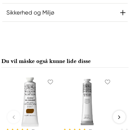
Sikkerhed og Miljø
Ansvarlig EU
Rembrandt
Royal Talens Netherlands
Sophialaan 46
Du vil måske også kunne lide disse
7311 PD Apeldoorn, Netherlands
info@royaltalens.com
+31 (0)55 527 4700