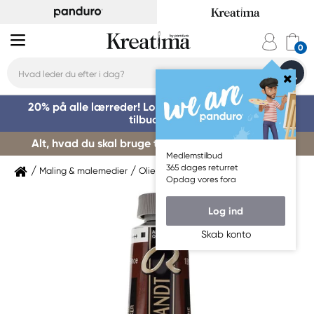
20% på alle lærreder! Log på for at benytte dig af
tilbuddet »
Alt, hvad du skal bruge til kursusstart – køb her »
Medlemstilbud
365 dages returret
Maling & malemedier
Oliemaling
Rembrandt
Opdag vores fora
Log ind
Skab konto