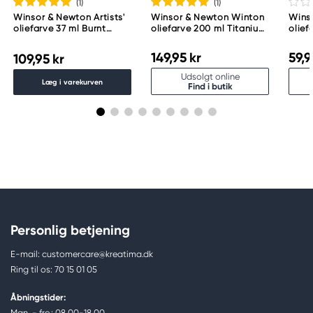
(1
)
(1
)
Winsor & Newton Artists'
Winsor & Newton Winton
Wins
oliefarve 37 ml Burnt
oliefarve 200 ml Titanium
olie
Umber 076
White 644
Red 
149,95 kr
59,9
109,95 kr
Udsolgt online
Læg i varekurven
Find i butik
Personlig betjening
E-mail: customercare@kreatima.dk
Ring til os: 70 15 01 05
Åbningstider:
Man. - fre.: 08.00-18.00