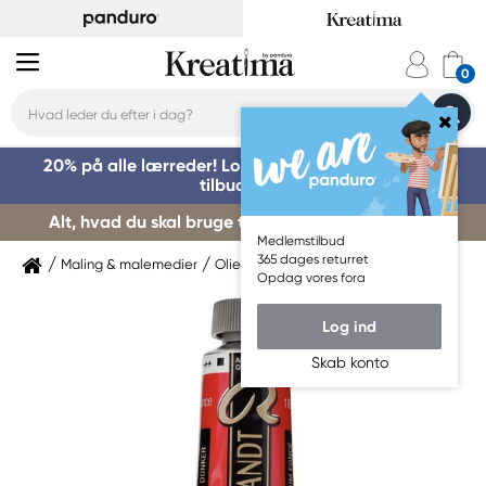
20% på alle lærreder! Log på for at benytte dig af
tilbuddet »
Alt, hvad du skal bruge til kursusstart – køb her »
Medlemstilbud
365 dages returret
Maling & malemedier
Oliemaling
Rembrandt
Opdag vores fora
Log ind
Skab konto