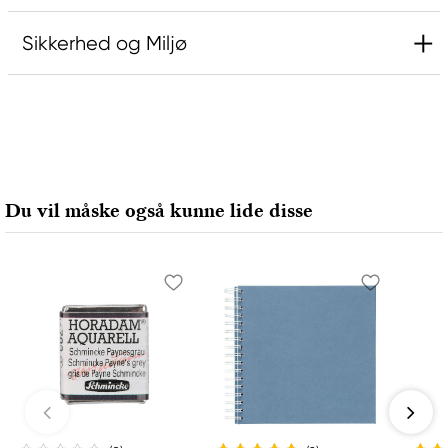
Sikkerhed og Miljø
Information
Contains: Cadmium Sulfide Selenide
Ansvarlig EU
Du vil måske også kunne lide disse
Rembrandt
Royal Talens Netherlands
Sophialaan 46
7311 PD Apeldoorn, Netherlands
info@royaltalens.com
+31 (0)55 527 4700