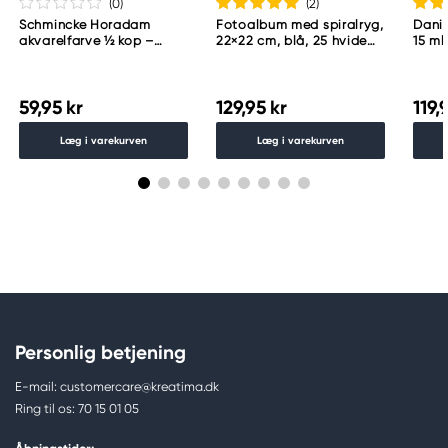
(0
)
(2
)
Schmincke Horadam
Fotoalbum med spiralryg,
Danie
akvarelfarve ½ kop –
22×22 cm, blå, 25 hvide
15 ml
Schmincke Payne´s grey
ark, 225 g/m²
783
59,95 kr
129,95 kr
119,
Læg i varekurven
Læg i varekurven
Personlig betjening
E-mail: customercare@kreatima.dk
Ring til os: 70 15 01 05