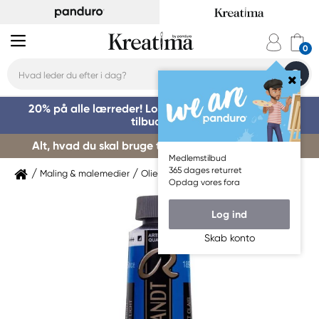
20% på alle lærreder! Log på for at benytte dig af
tilbuddet »
Alt, hvad du skal bruge til kursusstart – køb her »
Medlemstilbud
365 dages returret
Maling & malemedier
Oliemaling
Rembrandt
Opdag vores fora
Log ind
Skab konto