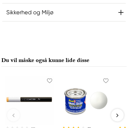
Sikkerhed og Miljø
Ansvarlig EU
Rembrandt
Royal Talens Netherlands
Sophialaan 46
Du vil måske også kunne lide disse
7311 PD Apeldoorn, Netherlands
info@royaltalens.com
+31 (0)55 527 4700