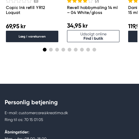
(0
)
(7
)
Copic Ink refill YR12
Revell hobbymaling 14 ml
Danie
Loquat
– 04 White/gloss
15 ml
34,95 kr
69,95 kr
119,
Udsolgt online
Læg i varekurven
Find i butik
Personlig betjening
E-mail: customercare@kreatima.dk
Ring til os: 70 15 01 05
Åbningstider:
Man. - fre.: 08.00-18.00