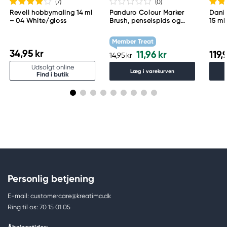
(7
)
(0
)
Revell hobbymaling 14 ml
Panduro Colour Marker
Danie
– 04 White/gloss
Brush, penselspids og
15 ml
skråskåret spids – Warm
grey 1 WG1
Member Treat
34,95 kr
11,96 kr
119,
14,95 kr
Udsolgt online
Læg i varekurven
Find i butik
Personlig betjening
E-mail: customercare@kreatima.dk
Ring til os: 70 15 01 05