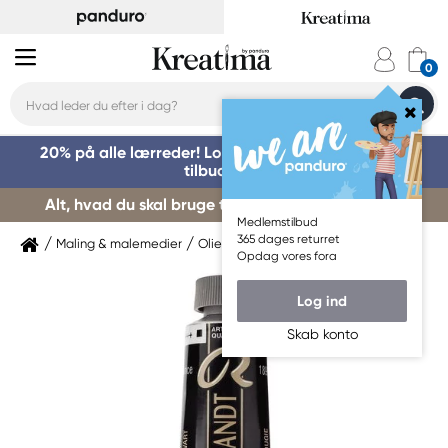
20% på alle lærreder! Log på for at benytte dig af
tilbuddet »
Alt, hvad du skal bruge til kursusstart – køb her »
Medlemstilbud
365 dages returret
Maling & malemedier
Oliemaling
Rembrandt
Opdag vores fora
Log ind
Skab konto