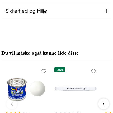
Sikkerhed og Miljø
Ansvarlig EU
Rembrandt
Royal Talens Netherlands
Sophialaan 46
Du vil måske også kunne lide disse
7311 PD Apeldoorn, Netherlands
info@royaltalens.com
+31 (0)55 527 4700
-20%