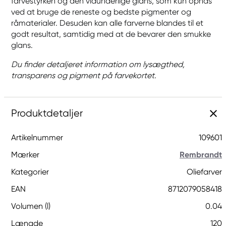
farvestyrken og den vidunderlige glans, som kun opnås
ved at bruge de reneste og bedste pigmenter og
råmaterialer. Desuden kan alle farverne blandes til et
godt resultat, samtidig med at de bevarer den smukke
glans.
Du finder detaljeret information om lysægthed,
transparens og pigment på farvekortet.
Produktdetaljer
Artikelnummer
109601
Mærker
Rembrandt
Kategorier
Oliefarver
EAN
8712079058418
Volumen (l)
0.04
Længde
120