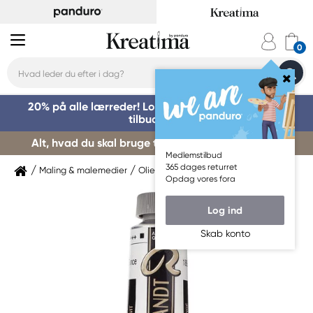
20% på alle lærreder! Log på for at benytte dig af
tilbuddet »
Alt, hvad du skal bruge til kursusstart – køb her »
Medlemstilbud
365 dages returret
Maling & malemedier
Oliemaling
Rembrandt
Opdag vores fora
Log ind
Skab konto