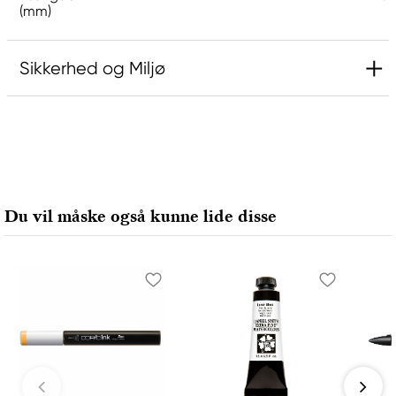
(mm)
Sikkerhed og Miljø
Meget giftig med langvarige virkninger for
vandlevende organismer.
Undgå udledning til miljøet.
Produktmærkning
Du vil måske også kunne lide disse
Advarsel
Ansvarlig EU
Rembrandt
Royal Talens Netherlands
Sophialaan 46