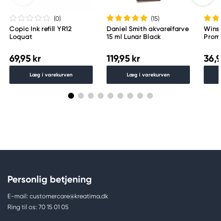
7311 PD Apeldoorn, Netherlands
(0
)
(15
)
info@royaltalens.com
Copic Ink refill YR12
Daniel Smith akvarelfarve
Wins
+31 (0)55 527 4700
Loquat
15 ml Lunar Black
Proma
69,95 kr
119,95 kr
36,9
Læg i varekurven
Læg i varekurven
Personlig betjening
E-mail: customercare@kreatima.dk
Ring til os: 70 15 01 05