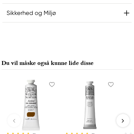
Sikkerhed og Miljø
Ansvarlig EU
Rembrandt
Royal Talens Netherlands
Sophialaan 46
Du vil måske også kunne lide disse
7311 PD Apeldoorn, Netherlands
info@royaltalens.com
+31 (0)55 527 4700