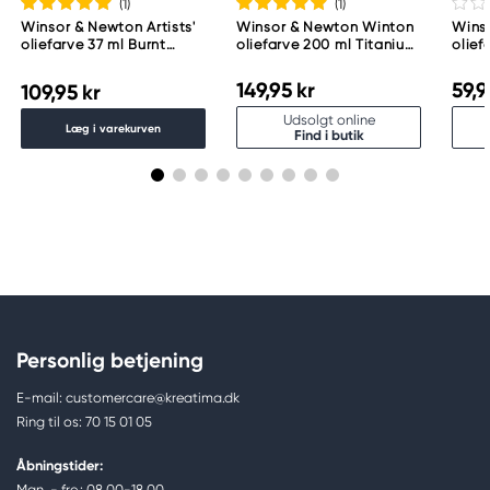
(1
)
(1
)
Winsor & Newton Artists'
Winsor & Newton Winton
Wins
oliefarve 37 ml Burnt
oliefarve 200 ml Titanium
olie
Umber 076
White 644
Red 
149,95 kr
59,9
109,95 kr
Udsolgt online
Læg i varekurven
Find i butik
Personlig betjening
E-mail: customercare@kreatima.dk
Ring til os: 70 15 01 05
Åbningstider:
Man. - fre.: 08.00-18.00