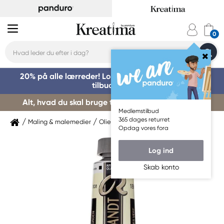
20% på alle lærreder! Log på for at benytte dig af
tilbuddet »
Alt, hvad du skal bruge til kursusstart – køb her »
Medlemstilbud
365 dages returret
Maling & malemedier
Oliemaling
Rembrandt
Opdag vores fora
Log ind
Skab konto