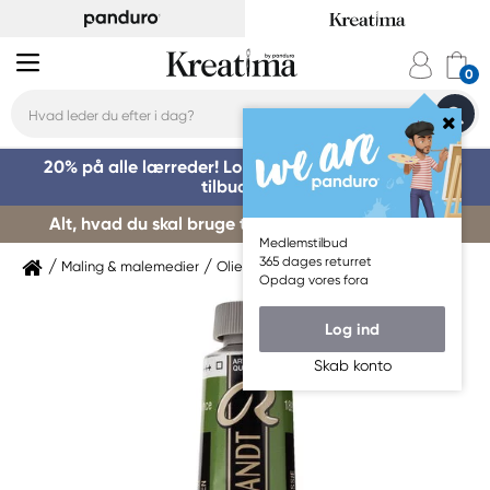
20% på alle lærreder! Log på for at benytte dig af
tilbuddet »
Alt, hvad du skal bruge til kursusstart – køb her »
Medlemstilbud
365 dages returret
Maling & malemedier
Oliemaling
Rembrandt
Opdag vores fora
Log ind
Skab konto