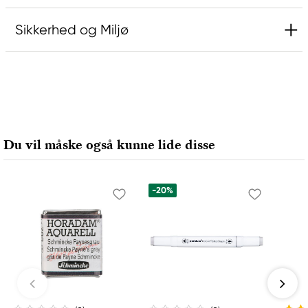
Sikkerhed og Miljø
Ansvarlig EU
Rembrandt
Royal Talens Netherlands
Sophialaan 46
Du vil måske også kunne lide disse
7311 PD Apeldoorn, Netherlands
info@royaltalens.com
+31 (0)55 527 4700
-20%