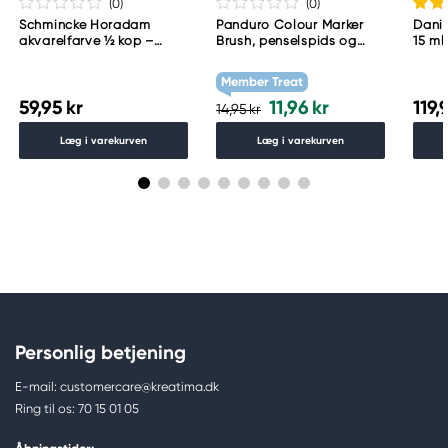
(0
)
(0
)
Schmincke Horadam
Panduro Colour Marker
Danie
akvarelfarve ½ kop –
Brush, penselspids og
15 ml
Schmincke Payne´s grey
skråskåret spids – Warm
783
grey 1 WG1
Member Treat
59,95 kr
11,96 kr
119,
14,95 kr
Læg i varekurven
Læg i varekurven
Personlig betjening
E-mail: customercare@kreatima.dk
Ring til os: 70 15 01 05