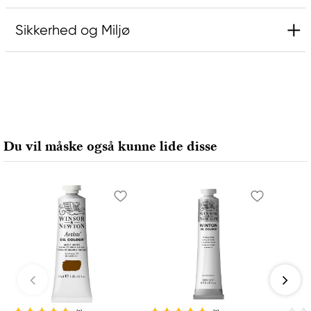
Sikkerhed og Miljø
Ansvarlig EU
Rembrandt
Royal Talens Netherlands
Sophialaan 46
Du vil måske også kunne lide disse
7311 PD Apeldoorn, Netherlands
info@royaltalens.com
+31 (0)55 527 4700