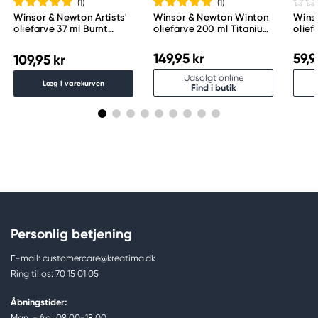
(1
)
(1
)
Winsor & Newton Artists'
Winsor & Newton Winton
Wins
oliefarve 37 ml Burnt
oliefarve 200 ml Titanium
olie
Umber 076
White 644
Red 
149,95 kr
59,9
109,95 kr
Udsolgt online
Læg i varekurven
Find i butik
Personlig betjening
E-mail: customercare@kreatima.dk
Ring til os: 70 15 01 05
Åbningstider:
Man. - fre.: 08.00-18.00