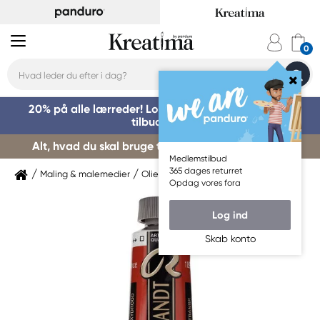
20% på alle lærreder! Log på for at benytte dig af
tilbuddet »
Alt, hvad du skal bruge til kursusstart – køb her »
Medlemstilbud
365 dages returret
Maling & malemedier
Oliemaling
Rembrandt
Opdag vores fora
Log ind
Skab konto