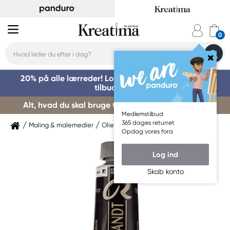
20% på alle lærreder! Log på for at benytte dig af
tilbuddet »
Alt, hvad du skal bruge til kursusstart – køb her »
Medlemstilbud
365 dages returret
Maling & malemedier
Oliemaling
Rembrandt
Opdag vores fora
Log ind
Skab konto