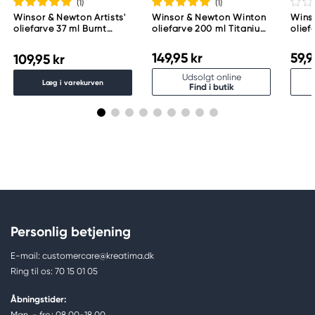
(1
)
(1
)
Winsor & Newton Artists'
Winsor & Newton Winton
Wins
oliefarve 37 ml Burnt
oliefarve 200 ml Titanium
olie
Umber 076
White 644
Red 
149,95 kr
59,9
109,95 kr
Udsolgt online
Læg i varekurven
Find i butik
Personlig betjening
E-mail: customercare@kreatima.dk
Ring til os: 70 15 01 05
Åbningstider:
Man. - fre.: 08.00-18.00