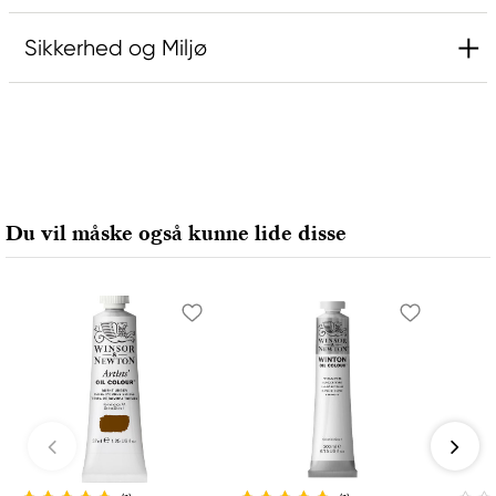
Sikkerhed og Miljø
Ansvarlig EU
Rembrandt
Royal Talens Netherlands
Sophialaan 46
Du vil måske også kunne lide disse
7311 PD Apeldoorn, Netherlands
info@royaltalens.com
+31 (0)55 527 4700