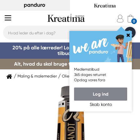
20% på alle lærreder! Log på for at benytte dig af
tilbuddet »
Alt, hvad du skal bruge til kursusstart – køb her »
Medlemstilbud
365 dages returret
Maling & malemedier
Oliemaling
Rembrandt
Opdag vores fora
Log ind
Skab konto