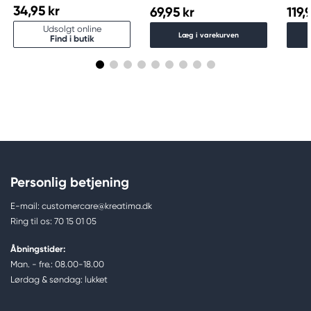
34,95 kr
69,95 kr
119,
Udsolgt online
Læg i varekurven
Find i butik
Personlig betjening
E-mail: customercare@kreatima.dk
Ring til os: 70 15 01 05
Åbningstider:
Man. - fre.: 08.00-18.00
Lørdag & søndag: lukket