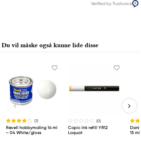
Verified by Trustvoice
Du vil måske også kunne lide disse
(7
)
(0
)
Revell hobbymaling 14 ml
Copic Ink refill YR12
Danie
– 04 White/gloss
Loquat
15 ml