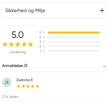
Sikkerhed og Miljø
Ansvarlig EU
5.0
5
☆
Rembrandt
4
☆
Royal Talens Netherlands
3
☆
Sophialaan 46
2
☆
1
☆
7311 PD Apeldoorn, Netherlands
vurdering
info@royaltalens.com
+31 (0)55 527 4700
Anmeldelser (1)
Zulmita E
ZE
3 år siden