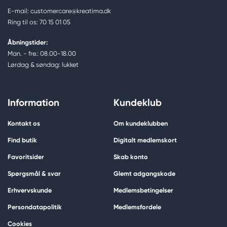
E-mail: customercare@kreatima.dk
Ring til os: 70 15 01 05
Åbningstider:
Man. - fre.: 08.00-18.00
Lørdag & søndag: lukket
Information
Kundeklub
Kontakt os
Om kundeklubben
Find butik
Digitalt medlemskort
Favoritsider
Skab konto
Spørgsmål & svar
Glemt adgangskode
Erhvervskunde
Medlemsbetingelser
Persondatapolitik
Medlemsfordele
Cookies