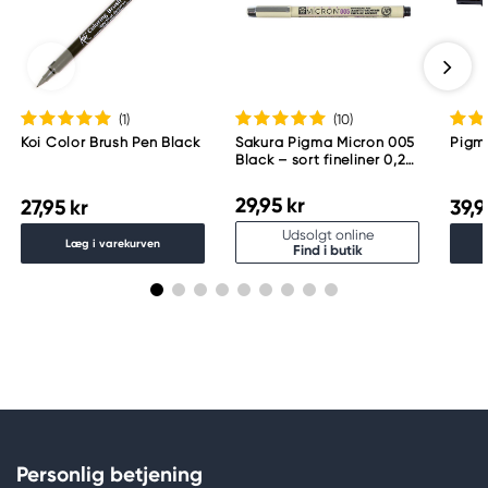
(1
)
(10
)
Koi Color Brush Pen Black
Sakura Pigma Micron 005
Pigma
Black – sort fineliner 0,2
mm
29,95 kr
27,95 kr
39,9
Udsolgt online
Læg i varekurven
Find i butik
Personlig betjening