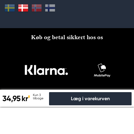
Køb og betal sikkert hos os
Kun 3
34,95 kr
Læg i varekurven
tilbage
Til kassen
© Copyright 2026 Kreatima, PANDURO HOBBY A/S 2024 CVR