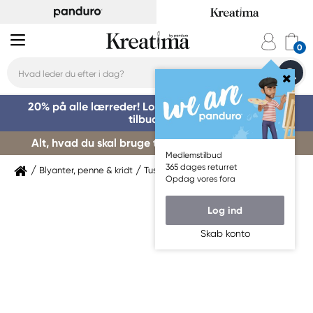
20% på alle lærreder! Log på for at benytte dig af
tilbuddet »
Alt, hvad du skal bruge til kursusstart – køb her »
Medlemstilbud
365 dages returret
Blyanter, penne & kridt
Tuschpenne & markers
Sakura
Opdag vores fora
Log ind
Skab konto