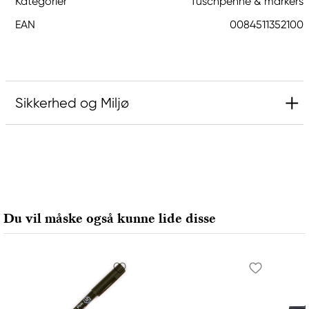
Kategorier
Tuschpenne & markers
EAN
0084511352100
Sikkerhed og Miljø
Ansvarlig EU
Sakura
Royal Talens Netherlands
Sophialaan 46
Du vil måske også kunne lide disse
7311 PD Apeldoorn, Netherlands
info@royaltalens.com
+31 (0)55 527 4700