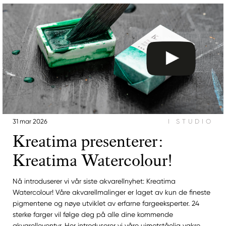
31 mar 2026
I STUDIO
Kreatima presenterer:
Kreatima Watercolour!
Nå introduserer vi vår siste akvarellnyhet: Kreatima
Watercolour! Våre akvarellmalinger er laget av kun de fineste
pigmentene og nøye utviklet av erfarne fargeeksperter. 24
sterke farger vil følge deg på alle dine kommende
akvarelleventyr. Her introduserer vi våre uimotståelig vakre