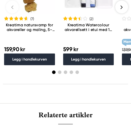
(7
)
(2
)
Kreatima natursvamp for
Kreatima Watercolour
akvareller og maling, 5-
akvarellsett i etui med 10
akv
pakning
helkopper akvarellmaling
Mem
159,90 kr
599 kr
139,9
Legg i handlekurven
Legg i handlekurven
Relaterte artikler