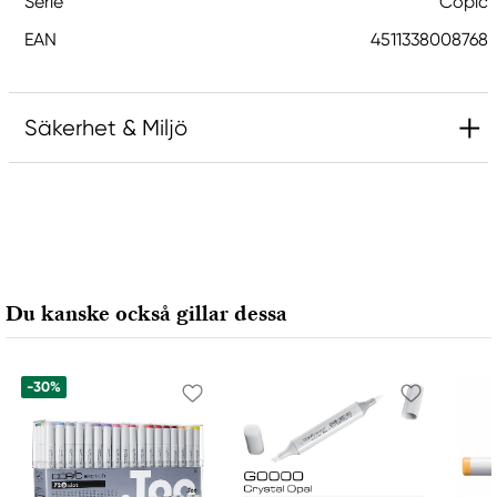
Serie
Copic
EAN
4511338008768
Säkerhet & Miljö
Ansvarig EU
Copic
Holtz Office Support GmbH
Berta-Cramer-Ring 14-16
Du kanske också gillar dessa
65205 Wiesbaden, Germany
export@holtz-gmbh.de
+49 6122 709 0
-30%
Tillverkare
Copic
Too Marker Products Inc.