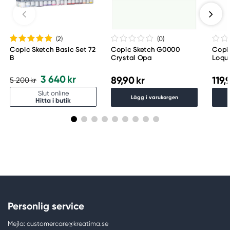
Meguro Higashiyama Bldg., 1-4-4 Higashiyama,
Meguro-ku
Tokyo 153-0043 Japan
www.toomarker.co.jp
(2
)
(0
)
Copic Sketch Basic Set 72
Copic Sketch G0000
Copic
B
Crystal Opa
Loqu
3 640 kr
89,90 kr
119,
5 200 kr
Slut online
Lägg i varukorgen
Hitta i butik
Personlig service
Mejla: customercare@kreatima.se