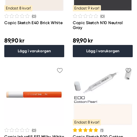
Endast 8 kvar!
Endast 9 kvar!
(0
)
(0
)
Copic Sketch E40 Brick White
Copic Sketch N10 Neutral
Gray
89,90 kr
89,90 kr
Lägg i varukorgen
Lägg i varukorgen
Endast 8 kvar!
(0
)
(1
)
Copic Ink refill E51 Milky White
Copic Sketch E00 Cotton