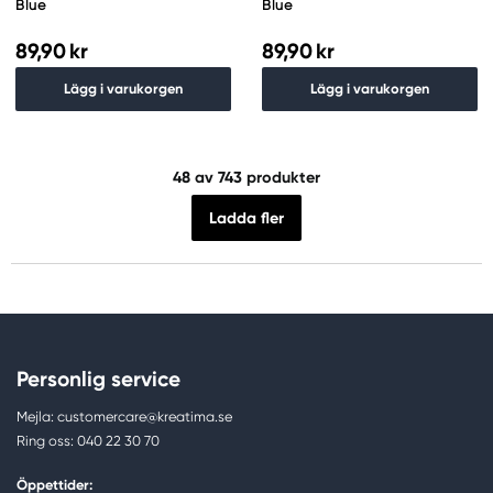
Blue
Blue
89,90 kr
89,90 kr
Lägg i varukorgen
Lägg i varukorgen
48
av 743 produkter
Ladda fler
Personlig service
Mejla: customercare@kreatima.se
Ring oss: 040 22 30 70
Öppettider: