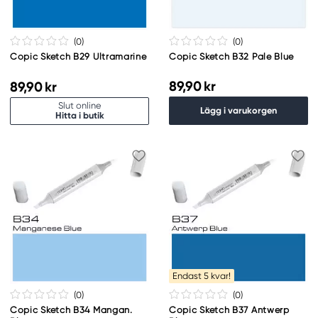
(0
)
(0
)
Copic Sketch B29 Ultramarine
Copic Sketch B32 Pale Blue
89,90 kr
89,90 kr
Slut online
Lägg i varukorgen
Hitta i butik
Endast 5 kvar!
(0
)
(0
)
Copic Sketch B34 Mangan.
Copic Sketch B37 Antwerp