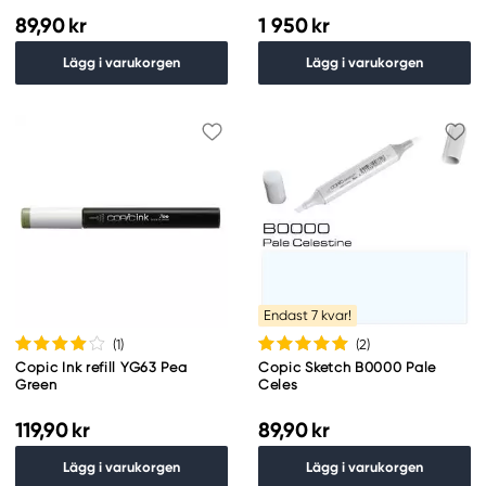
89,90 kr
1 950 kr
Lägg i varukorgen
Lägg i varukorgen
Endast 7 kvar!
(1
)
(2
)
Copic Ink refill YG63 Pea
Copic Sketch B0000 Pale
Green
Celes
119,90 kr
89,90 kr
Lägg i varukorgen
Lägg i varukorgen