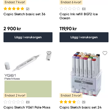
Endast 7 kvar!
Endast 6 kvar!
(2
)
(0
)
Copic Sketch basic set 36
Copic Ink refill BG72 Ice
Ocean
2 900 kr
119,90 kr
Lägg i varukorgen
Lägg i varukorgen
Endast 2 kvar!
Endast 3 kvar!
(0
)
(3
)
Copic Sketch YG61 Pale Moss
Copic Sketch basic set 24