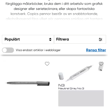
färglägga målarböcker, bruka dem i ditt arbetsliv som grafisk
designer eller serietecknare, eller skapa fantastiska
konstverk. Copics pennor består av en snabbtorkande,
alkoholbaserad färg vilket gör pennorna smidiga att hantera
på papper. I vårt sortiment kan du köpa både Copic-set
med utvalda basfärger så väl som lösa pennor så att du
själv kan hitta de färger som du saknar i samlingen.
Populärt
Filtrera
Rensa filter
Visa endast artiklar i webblager