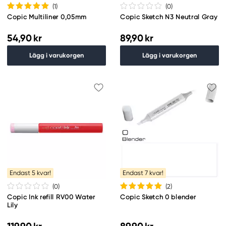
(1
)
(0
)
Copic Multiliner 0,05mm
Copic Sketch N3 Neutral Gray
54,90 kr
89,90 kr
Lägg i varukorgen
Lägg i varukorgen
Endast 5 kvar!
Endast 7 kvar!
(0
)
(2
)
Copic Ink refill RV00 Water
Copic Sketch 0 blender
Lily