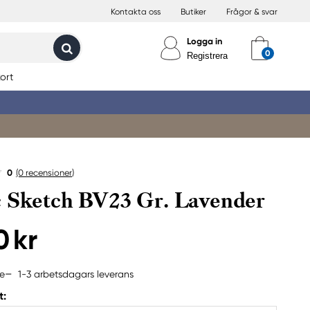
Kontakta oss
Butiker
Frågor & svar
Logga in
Registrera
ort
0
(0
recensioner
)
 Sketch BV23 Gr. Lavender
0 kr
1-3 arbetsdagars leverans
ne
t: