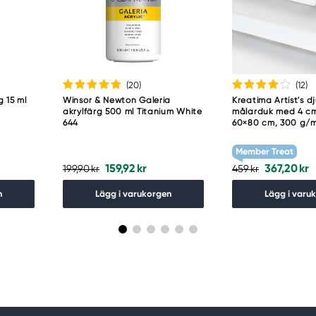
guro-ku
(20
)
(12
)
g 15 ml
Winsor & Newton Galeria
Kreatima Artist's d
akrylfärg 500 ml Titanium White
målarduk med 4 cm
644
60×80 cm, 300 g/
Member Treat
159,92 kr
367,20 kr
199,90 kr
459 kr
n
Lägg i varukorgen
Lägg i varu