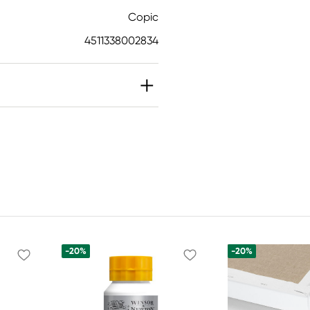
Copic
4511338002834
-20%
-20%