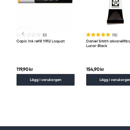
Meguro Higashiyama Bldg., 1-4-4 Higashiyama, Me
Tokyo 153-0043 Japan
www.toomarker.co.jp
(0
)
(15
)
Copic Ink refill YR12 Loquat
Daniel Smith akvarellfär
Lunar Black
119,90 kr
154,90 kr
Lägg i varukorgen
Lägg i varukorge