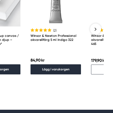
(2
)
jup canvas /
Winsor & Newton Professional
Winsor & Newt
 djup –
akvarellfärg 5 ml Indigo 322
akvarellfärg 
m²
465
84,90 kr
179,90 kr
Slu
korgen
Lägg i varukorgen
Hitt