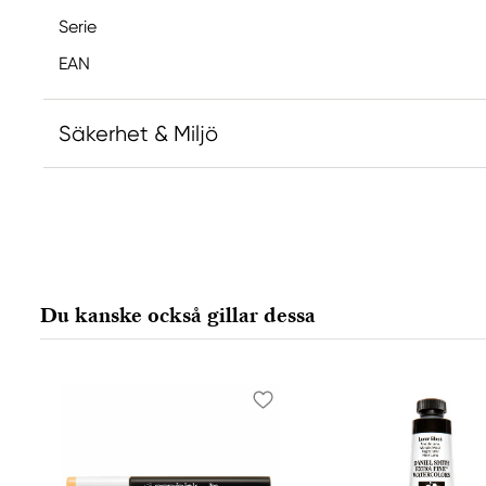
Serie
EAN
Säkerhet & Miljö
Ansvarig EU
Copic
Holtz Office Support GmbH
Berta-Cramer-Ring 14-16
Du kanske också gillar dessa
65205 Wiesbaden, Germany
export@holtz-gmbh.de
+49 6122 709 0
Tillverkare
Copic
Too Marker Products Inc.