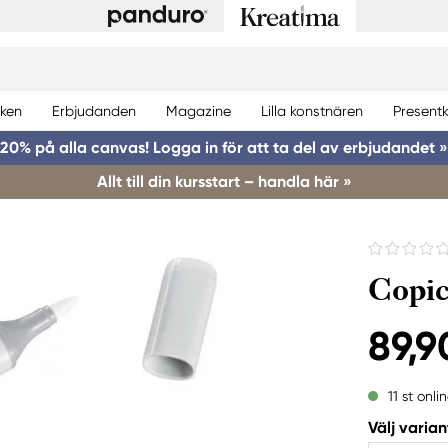
ken
Erbjudanden
Magazine
Lilla konstnären
Presentk
20% på alla canvas! Logga in för att ta del av erbjudandet »
Allt till din kursstart – handla här »
Copic
89,9
11 st onli
Välj varian