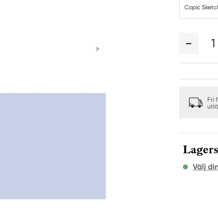
Copic Sketc
1
Fri 
utl
Lagers
Välj di