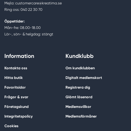
Mejla: customercare@kreatima.se
Ring oss: 040 22 30 70
Öppettider:
Mån-fre: 08.00-18.00
Lör-, sön- & helgdag: stängt
Information
Kundklubb
Kontakta oss
Om kundklubben
Hitta butik
Digitalt medlemskort
Favoritsidor
Registrera dig
Frågor & svar
Glömt lösenord
Företagskund
Medlemsvillkor
Integritetspolicy
Medlemsförmåner
Cookies