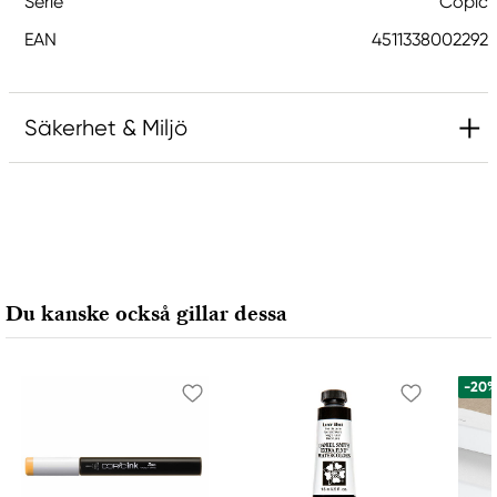
Serie
Copic
EAN
4511338002292
Säkerhet & Miljö
Ansvarig EU
Copic
Holtz Office Support GmbH
Berta-Cramer-Ring 14-16
Du kanske också gillar dessa
65205 Wiesbaden, Germany
export@holtz-gmbh.de
+49 6122 709 0
-20
Tillverkare
Copic
Too Marker Products Inc.