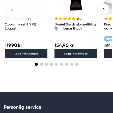
Meguro Higashiyama Bldg., 1-4-4 Higashiyama,
Meguro-ku
Tokyo 153-0043 Japan
www.toomarker.co.jp
(0
)
(15
)
Copic Ink refill YR12
Daniel Smith akvarellfärg
Kreat
Loquat
15 ml Lunar Black
canv
cm d
g/m²
Memb
119,90 kr
154,90 kr
459 k
Lägg i varukorgen
Lägg i varukorgen
Personlig service