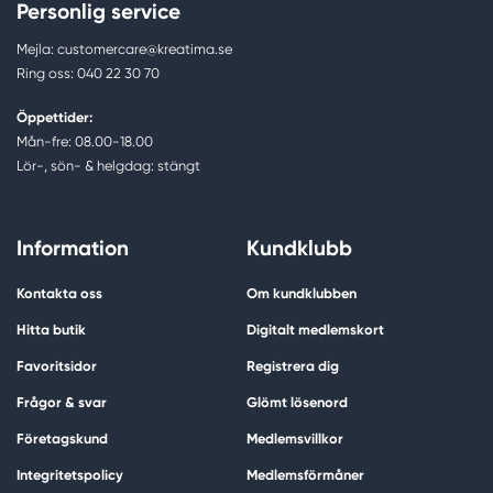
Personlig service
Mejla: customercare@kreatima.se
Ring oss: 040 22 30 70
Öppettider:
Mån-fre: 08.00-18.00
Lör-, sön- & helgdag: stängt
Information
Kundklubb
Kontakta oss
Om kundklubben
Hitta butik
Digitalt medlemskort
Favoritsidor
Registrera dig
Frågor & svar
Glömt lösenord
Företagskund
Medlemsvillkor
Integritetspolicy
Medlemsförmåner