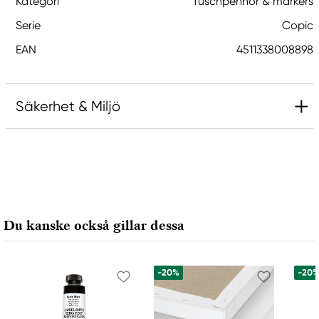
Kategori
Tuschpennor & markers
Serie
Copic
EAN
4511338008898
Säkerhet & Miljö
Ansvarig EU
Copic
Holtz Office Support GmbH
Berta-Cramer-Ring 14-16
Du kanske också gillar dessa
65205 Wiesbaden, Germany
export@holtz-gmbh.de
+49 6122 709 0
-20%
-20
Tillverkare
Copic