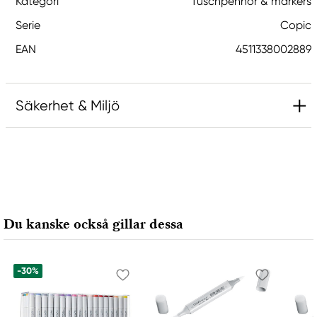
Kategori
Tuschpennor & markers
Serie
Copic
EAN
4511338002889
Säkerhet & Miljö
Ansvarig EU
Copic
Holtz Office Support GmbH
Berta-Cramer-Ring 14-16
Du kanske också gillar dessa
65205 Wiesbaden, Germany
export@holtz-gmbh.de
+49 6122 709 0
-30%
Tillverkare
Copic