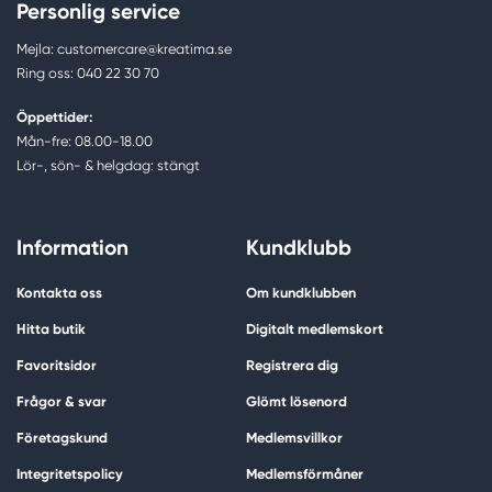
Personlig service
Mejla: customercare@kreatima.se
Ring oss: 040 22 30 70
Öppettider:
Mån-fre: 08.00-18.00
Lör-, sön- & helgdag: stängt
Information
Kundklubb
Kontakta oss
Om kundklubben
Hitta butik
Digitalt medlemskort
Favoritsidor
Registrera dig
Frågor & svar
Glömt lösenord
Företagskund
Medlemsvillkor
Integritetspolicy
Medlemsförmåner