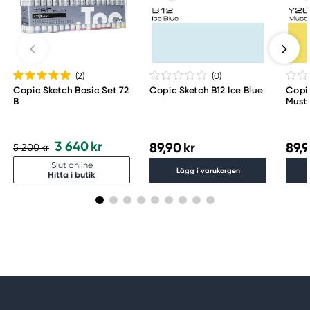
Too Marker Products Inc.
Meguro Higashiyama Bldg., 1-4-4 Higashiyama,
Meguro-ku
Tokyo 153-0043 Japan
www.toomarker.co.jp
(2
)
(0
)
Copic Sketch Basic Set 72
Copic Sketch B12 Ice Blue
Copi
B
Must
3 640 kr
89,90 kr
89,9
5 200 kr
Slut online
Lägg i varukorgen
Hitta i butik