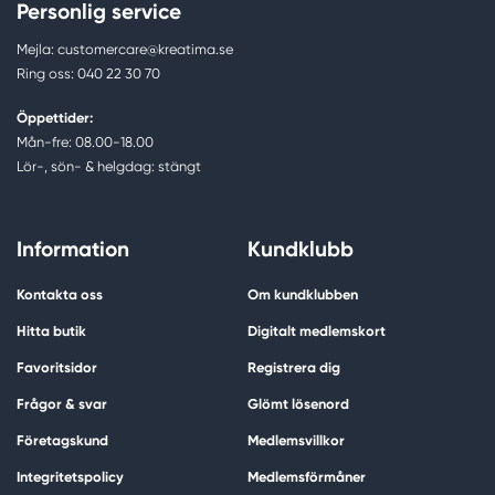
Personlig service
Mejla: customercare@kreatima.se
Ring oss: 040 22 30 70
Öppettider:
Mån-fre: 08.00-18.00
Lör-, sön- & helgdag: stängt
Information
Kundklubb
Kontakta oss
Om kundklubben
Hitta butik
Digitalt medlemskort
Favoritsidor
Registrera dig
Frågor & svar
Glömt lösenord
Företagskund
Medlemsvillkor
Integritetspolicy
Medlemsförmåner