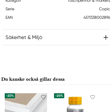
Kategori
Tuschpennor & markers
Serie
Copic
EAN
4511338002896
Säkerhet & Miljö
Ansvarig EU
Copic
Holtz Office Support GmbH
Berta-Cramer-Ring 14-16
Du kanske också gillar dessa
65205 Wiesbaden, Germany
export@holtz-gmbh.de
+49 6122 709 0
-20%
-20%
Tillverkare
Copic