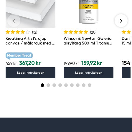
Too Marker Products Inc.
Meguro Higashiyama Bldg., 1-4-4 Higashiyama,
Meguro-ku
Tokyo 153-0043 Japan
www.toomarker.co.jp
(12
)
(20
)
Kreatima Artist's djup
Winsor & Newton Galeria
Danie
canvas / målarduk med 4
akrylfärg 500 ml Titanium
15 ml
cm djup – 60×80 cm, 300
White 644
g/m²
Member Treat
367,20 kr
159,92 kr
154,
459 kr
199,90 kr
Lägg i varukorgen
Lägg i varukorgen