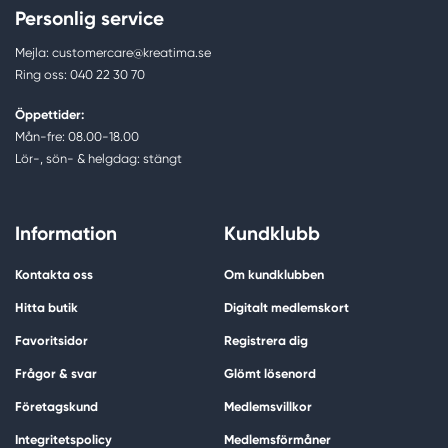
Personlig service
Mejla: customercare@kreatima.se
Ring oss: 040 22 30 70
Öppettider:
Mån-fre: 08.00-18.00
Lör-, sön- & helgdag: stängt
Information
Kundklubb
Kontakta oss
Om kundklubben
Hitta butik
Digitalt medlemskort
Favoritsidor
Registrera dig
Frågor & svar
Glömt lösenord
Företagskund
Medlemsvillkor
Integritetspolicy
Medlemsförmåner