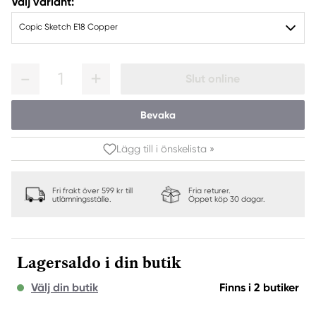
Välj variant:
Copic Sketch E18 Copper
1
Slut online
Bevaka
Lägg till i önskelista »
Fri frakt över 599 kr till
Fria returer.
utlämningsställe.
Öppet köp 30 dagar.
Lagersaldo i din butik
Välj din butik
Finns i 2 butiker