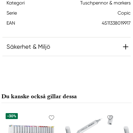
Kategori
Tuschpennor & markers
Serie
Copic
EAN
4511338019917
Säkerhet & Miljö
Ansvarig EU
Copic
Holtz Office Support GmbH
Berta-Cramer-Ring 14-16
Du kanske också gillar dessa
65205 Wiesbaden, Germany
export@holtz-gmbh.de
+49 6122 709 0
-30%
Tillverkare