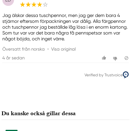
Too Marker Products Inc.
Meguro Higashiyama Bldg., 1-4-4 Higashiyama,
Jag älskar dessa tuschpennor, men jag ger dem bara 4
Meguro-ku
stjärnor eftersom förpackningen var dålig. Alla färgpennor
Tokyo 153-0043 Japan
och tuschpennor jag beställde låg lösa i en enorm kartong.
www.toomarker.co.jp
Som tur var var det bara några få pennspetsar som var
något böjda, och inget värre.
Översatt från norska
•
Visa original
4 år sedan
Verified by Trustvoice
Du kanske också gillar dessa