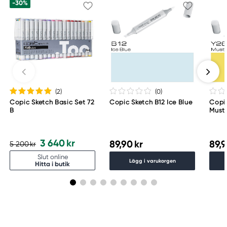
-30%
(2
)
(0
)
Copic Sketch Basic Set 72
Copic Sketch B12 Ice Blue
Copi
B
Must
3 640 kr
89,90 kr
89,9
5 200 kr
Slut online
Lägg i varukorgen
Hitta i butik