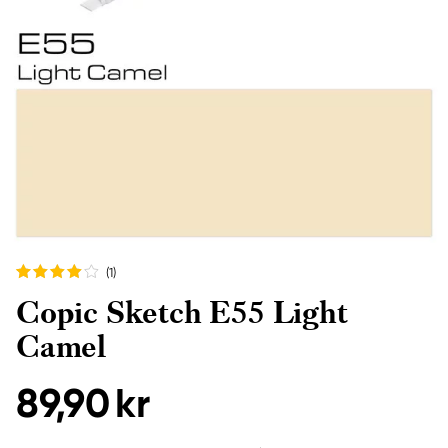
(1
)
Copic Sketch E55 Light
Camel
89,90 kr