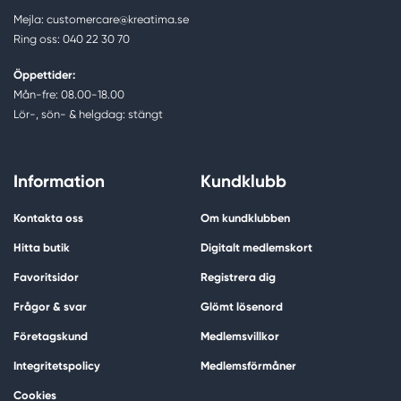
Mejla: customercare@kreatima.se
Ring oss: 040 22 30 70
Öppettider:
Mån-fre: 08.00-18.00
Lör-, sön- & helgdag: stängt
Information
Kundklubb
Kontakta oss
Om kundklubben
Hitta butik
Digitalt medlemskort
Favoritsidor
Registrera dig
Frågor & svar
Glömt lösenord
Företagskund
Medlemsvillkor
Integritetspolicy
Medlemsförmåner
Cookies