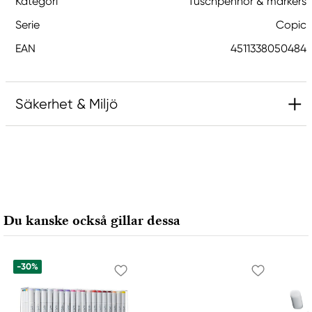
Kategori
Tuschpennor & markers
Serie
Copic
EAN
4511338050484
Säkerhet & Miljö
Ansvarig EU
Copic
Holtz Office Support GmbH
Berta-Cramer-Ring 14-16
Du kanske också gillar dessa
65205 Wiesbaden, Germany
export@holtz-gmbh.de
+49 6122 709 0
-30%
Tillverkare
Copic