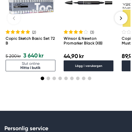
Too Marker Products Inc.
Meguro Higashiyama Bldg., 1-4-4 Higashiyama,
Meguro-ku
Tokyo 153-0043 Japan
www.toomarker.co.jp
(2
)
(3
)
Copic Sketch Basic Set 72
Winsor & Newton
Copi
B
Promarker Black (XB)
Must
3 640 kr
44,90 kr
89,9
5 200 kr
Slut online
Lägg i varukorgen
Hitta i butik
Personlig service