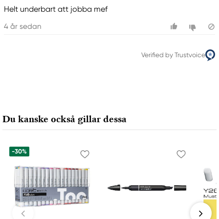
Meguro Higashiyama Bldg., 1-4-4 Higashiyama,
Helt underbart att jobba mef
Meguro-ku
Tokyo 153-0043 Japan
4 år sedan
www.toomarker.co.jp
Verified by Trustvoice
Du kanske också gillar dessa
-30%