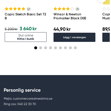
(2
)
(3
)
Copic Sketch Basic Set 72
Winsor & Newton
Copi
B
Promarker Black (XB)
Must
3 640 kr
44,90 kr
89,9
5 200 kr
Slut online
Lägg i varukorgen
Hitta i butik
Personlig service
Mejla: customercare@kreatima.se
Ring oss: 040 22 30 70