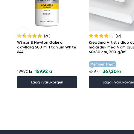
Meguro Higashiyama Bldg., 1-4-4 Higashiyama, Me
Tokyo 153-0043 Japan
www.toomarker.co.jp
(20
)
(12
)
Winsor & Newton Galeria
Kreatima Artist's djup c
akrylfärg 500 ml Titanium White
målarduk med 4 cm dju
644
60×80 cm, 300 g/m²
Member Treat
159,92 kr
367,20 kr
199,90 kr
459 kr
Lägg i varukorgen
Lägg i varukorge