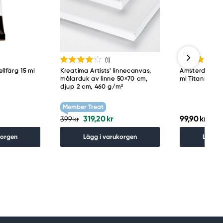
(1
)
llfärg 15 ml
Kreatima Artists' linnecanvas,
Amsterdam Acr
målarduk av linne 50×70 cm,
ml Titanium W
djup 2 cm, 460 g/m²
Member Treat
319,20 kr
99,90 kr
399 kr
korgen
Lägg i varukorgen
Lägg i