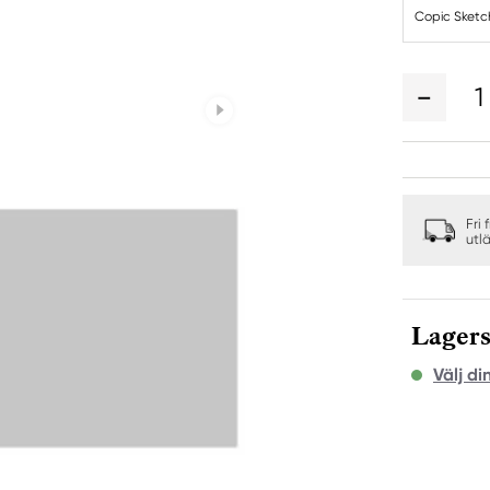
Copic Sketc
1
Fri 
utl
Lagers
Välj di