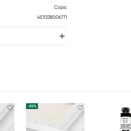
Copic
4511338006771
-20%