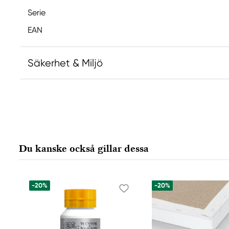
Serie
EAN
Säkerhet & Miljö
Ansvarig EU
Copic
Holtz Office Support GmbH
Berta-Cramer-Ring 14-16
Du kanske också gillar dessa
65205 Wiesbaden, Germany
export@holtz-gmbh.de
+49 6122 709 0
-20%
-20%
Tillverkare
Copic
Too Marker Products Inc.