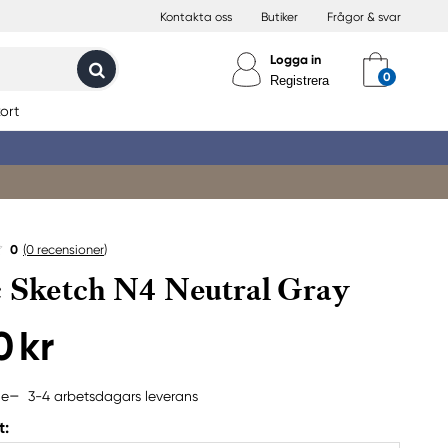
Kontakta oss
Butiker
Frågor & svar
Logga in
Registrera
ort
0
(0
recensioner
)
 Sketch N4 Neutral Gray
0 kr
3-4 arbetsdagars leverans
ne
t: