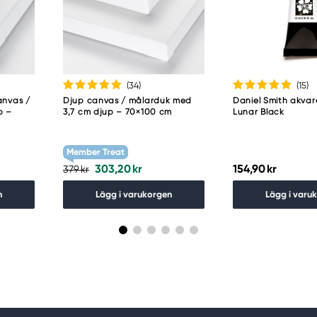
guro-ku
(34
)
(15
)
anvas /
Djup canvas / målarduk med
Daniel Smith akvare
p –
3,7 cm djup – 70×100 cm
Lunar Black
Member Treat
303,20 kr
154,90 kr
379 kr
n
Lägg i varukorgen
Lägg i varu