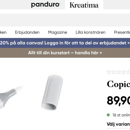
ken
Erbjudanden
Magazine
Lilla konstnären
Presentk
20% på alla canvas! Logga in för att ta del av erbjudandet »
Allt till din kursstart – handla här »
Copic
89,9
16 st onli
Välj varian