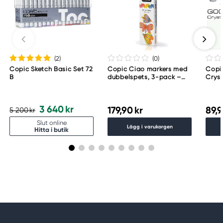
Copic
Too Marker Products Inc.
Meguro Higashiyama Bldg., 1-4-4 Higashiyama,
Meguro-ku
Tokyo 153-0043 Japan
www.toomarker.co.jp
(2
)
(0
)
Copic Sketch Basic Set 72
Copic Ciao markers med
Copi
B
dubbelspets, 3-pack –
Crys
Brilliant palette
3 640 kr
179,90 kr
89,9
5 200 kr
Slut online
Lägg i varukorgen
Hitta i butik