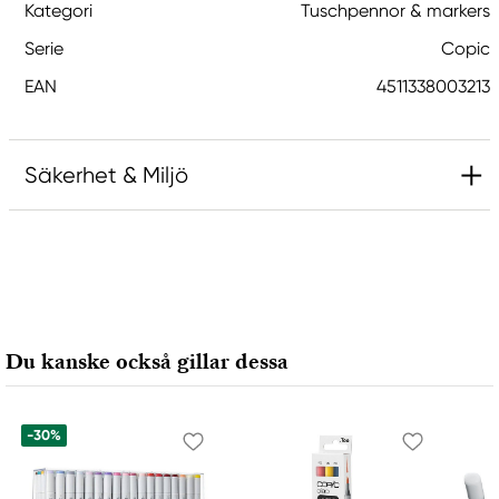
Kategori
Tuschpennor & markers
Serie
Copic
EAN
4511338003213
Säkerhet & Miljö
Ansvarig EU
Copic
Holtz Office Support GmbH
Berta-Cramer-Ring 14-16
Du kanske också gillar dessa
65205 Wiesbaden, Germany
export@holtz-gmbh.de
+49 6122 709 0
-30%
Tillverkare