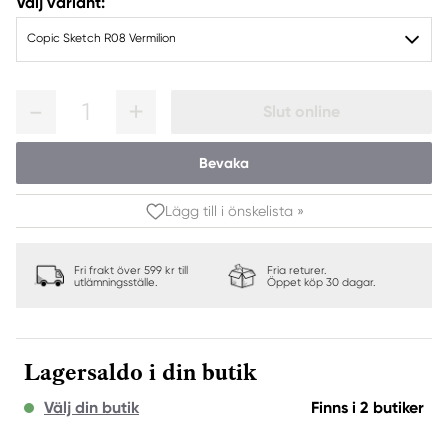
Välj variant:
Copic Sketch R08 Vermilion
1
Slut online
Bevaka
Lägg till i önskelista »
Fri frakt över 599 kr till
Fria returer.
utlämningsställe.
Öppet köp 30 dagar.
Lagersaldo i din butik
Välj din butik
Finns i 2 butiker