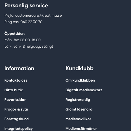
Personlig service
Mejla: customercare@kreatima.se
Ring oss: 040 22 30 70
Öppettider:
Mån-fre: 08.00-18.00
Lör-, sön- & helgdag: stängt
Information
Kundklubb
Kontakta oss
Om kundklubben
Hitta butik
Digitalt medlemskort
Favoritsidor
Registrera dig
Frågor & svar
Glömt lösenord
Företagskund
Medlemsvillkor
Integritetspolicy
Medlemsförmåner