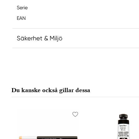
Serie
EAN
Säkerhet & Miljö
Ansvarig EU
Copic
Holtz Office Support GmbH
Berta-Cramer-Ring 14-16
Du kanske också gillar dessa
65205 Wiesbaden, Germany
export@holtz-gmbh.de
+49 6122 709 0
Tillverkare
Copic
Too Marker Products Inc.