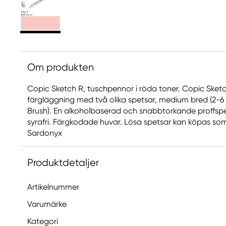
Om produkten
Copic Sketch R, tuschpennor i röda toner. Copic Sket
färgläggning med två olika spetsar, medium bred (2-6
Brush). En alkoholbaserad och snabbtorkande proffs
syrafri. Färgkodade huvar. Lösa spetsar kan köpas som ex
Sardonyx
Produktdetaljer
Artikelnummer
Varumärke
Kategori