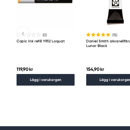
Meguro Higashiyama Bldg., 1-4-4 Higashiyama, Me
Tokyo 153-0043 Japan
www.toomarker.co.jp
(0
)
(15
)
Copic Ink refill YR12 Loquat
Daniel Smith akvarellfär
Lunar Black
119,90 kr
154,90 kr
Lägg i varukorgen
Lägg i varukorge