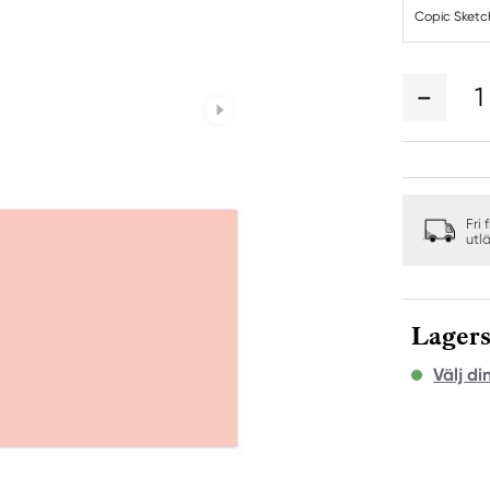
Copic Sketc
1
Fri 
utl
Lagers
Välj di