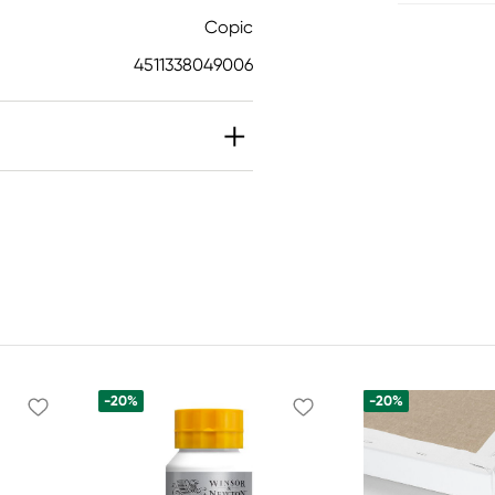
Copic
4511338049006
-20%
-20%