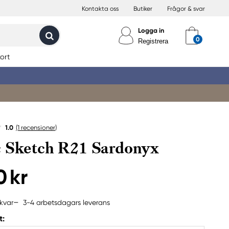
Kontakta oss
Butiker
Frågor & svar
Logga in
Registrera
ort
1.0
(1
recensioner
)
 Sketch R21 Sardonyx
0 kr
3-4 arbetsdagars leverans
kvar
t: