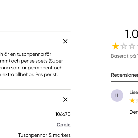
1.
ch är en tuschpenna för
Baserat på 
 mm) och penselspets (Super
penna som är permanent och
tra tillbehör. Pris per st.
Recensioner 
Lis
LL
Den
106670
Copic
Tuschpennor & markers