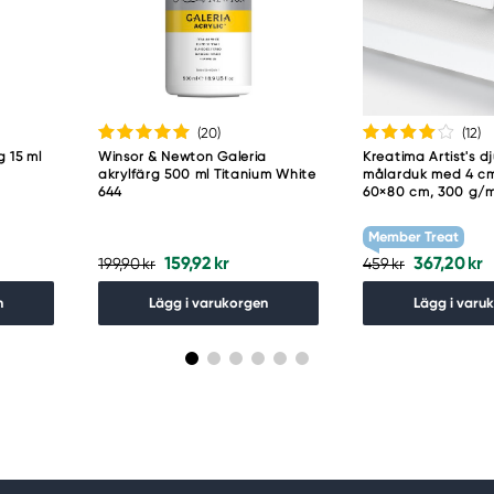
guro-ku
(20
)
(12
)
g 15 ml
Winsor & Newton Galeria
Kreatima Artist's d
akrylfärg 500 ml Titanium White
målarduk med 4 cm
644
60×80 cm, 300 g/
Member Treat
159,92 kr
367,20 kr
199,90 kr
459 kr
n
Lägg i varukorgen
Lägg i varu