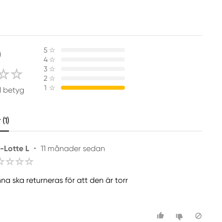
0
5
☆
4
☆
3
☆
2
☆
1
☆
1 betyg
(1)
e-Lotte L
•
11 månader sedan
na ska returneras för att den är torr