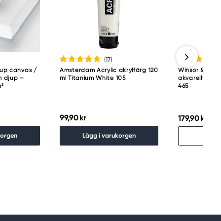
(17
)
jup canvas /
Amsterdam Acrylic akrylfärg 120
Winsor & Newt
 djup –
ml Titanium White 105
akvarellfärg 
m²
465
99,90 kr
179,90 kr
Slu
korgen
Lägg i varukorgen
Hitt