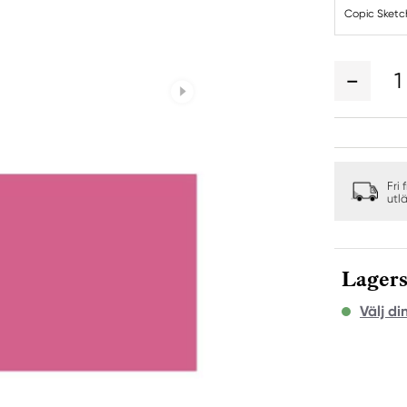
Copic Sketc
1
Fri 
utl
Lagers
Välj di