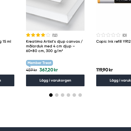
guro-ku
(12
)
(0
)
g 15 ml
Kreatima Artist's djup canvas /
Copic Ink refill YR
målarduk med 4 cm djup –
60×80 cm, 300 g/m²
Member Treat
367,20 kr
119,90 kr
459 kr
n
Lägg i varukorgen
Lägg i varu