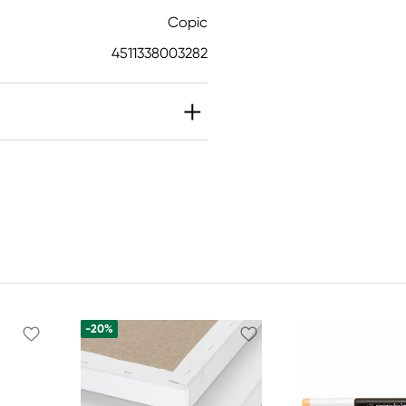
Copic
4511338003282
-20%