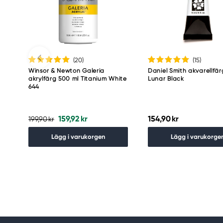
Meguro Higashiyama Bldg., 1-4-4 Higashiyama, Me
Tokyo 153-0043 Japan
www.toomarker.co.jp
(20
)
(15
)
Winsor & Newton Galeria
Daniel Smith akvarellfär
akrylfärg 500 ml Titanium White
Lunar Black
644
159,92 kr
154,90 kr
199,90 kr
Lägg i varukorgen
Lägg i varukorge