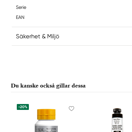
Serie
EAN
Säkerhet & Miljö
Ansvarig EU
Copic
Holtz Office Support GmbH
Berta-Cramer-Ring 14-16
Du kanske också gillar dessa
65205 Wiesbaden, Germany
export@holtz-gmbh.de
+49 6122 709 0
-20%
Tillverkare
Copic
Too Marker Products Inc.