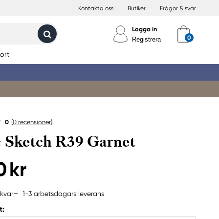
Kontakta oss
Butiker
Frågor & svar
Logga in
Registrera
ort
0
(0
recensioner
)
 Sketch R39 Garnet
0 kr
1-3 arbetsdagars leverans
 kvar
t: