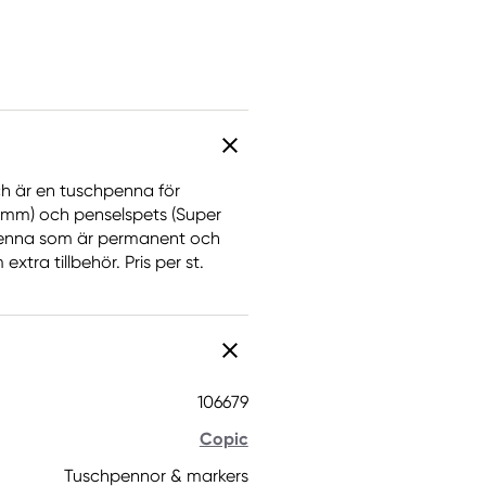
ch är en tuschpenna för
 mm) och penselspets (Super
penna som är permanent och
tra tillbehör. Pris per st.
106679
Copic
Tuschpennor & markers