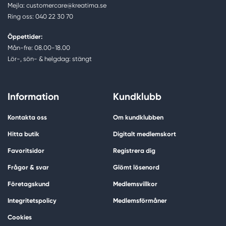
Mejla: customercare@kreatima.se
Ring oss: 040 22 30 70
Öppettider:
Mån-fre: 08.00-18.00
Lör-, sön- & helgdag: stängt
Information
Kundklubb
Kontakta oss
Om kundklubben
Hitta butik
Digitalt medlemskort
Favoritsidor
Registrera dig
Frågor & svar
Glömt lösenord
Företagskund
Medlemsvillkor
Integritetspolicy
Medlemsförmåner
Cookies