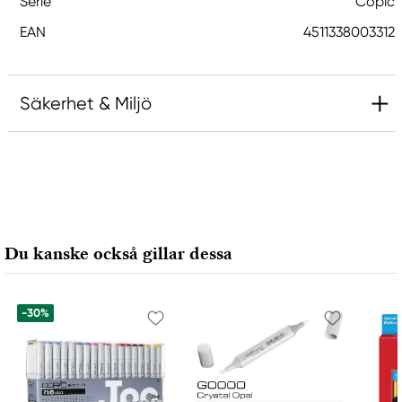
Serie
Copic
EAN
4511338003312
Säkerhet & Miljö
Ansvarig EU
Copic
Holtz Office Support GmbH
Berta-Cramer-Ring 14-16
Du kanske också gillar dessa
65205 Wiesbaden, Germany
export@holtz-gmbh.de
+49 6122 709 0
-30%
Tillverkare
Copic
Too Marker Products Inc.