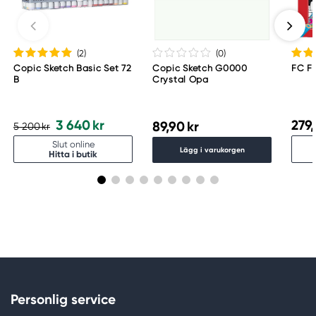
Meguro Higashiyama Bldg., 1-4-4 Higashiyama,
Meguro-ku
Tokyo 153-0043 Japan
www.toomarker.co.jp
(2
)
(0
)
Copic Sketch Basic Set 72
Copic Sketch G0000
FC F
B
Crystal Opa
3 640 kr
279,
89,90 kr
5 200 kr
Slut online
Lägg i varukorgen
Hitta i butik
Personlig service