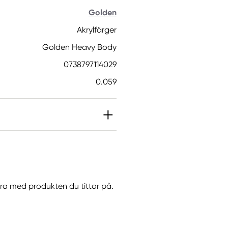
Golden
Akrylfärger
Golden Heavy Body
0738797114029
0.059
 2-metyl-2H-isotiazol-
 Kan orsaka en allergisk
göra med produkten du tittar på.