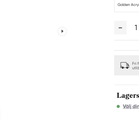
Golden Acryl
1
Fri 
utl
Lagers
Välj di