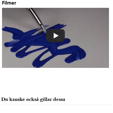
Filmer
Golden
Royal Talens Netherlands
Sophialaan 46
7311 PD Apeldoorn, Netherlands
info@royaltalens.com
+31 (0)55 527 4700
Tillverkare
Golden
Golden Artist Colors, Inc
188 Bell Road
New Berlin, NY 13411-9527 USA
help@goldenpaints.com
800-959-6543
Du kanske också gillar dessa