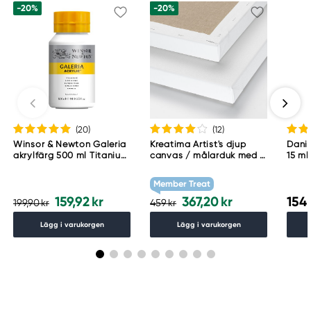
-20%
-20%
(20
)
(12
)
Winsor & Newton Galeria
Kreatima Artist's djup
Danie
akrylfärg 500 ml Titanium
canvas / målarduk med 4
15 ml
White 644
cm djup – 60×80 cm, 300
g/m²
Member Treat
159,92 kr
367,20 kr
154,
199,90 kr
459 kr
Lägg i varukorgen
Lägg i varukorgen