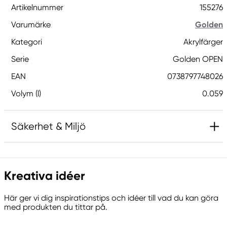
Artikelnummer
155276
Varumärke
Golden
Kategori
Akrylfärger
Serie
Golden OPEN
EAN
0738797748026
Volym (l)
0.059
Säkerhet & Miljö
Innehåller 5-klor-2-metyl-2H-isotiazol-3-one
och 2-metyl-2H-isotiazol-3-one (3:1) och 1,2-
Kreativa idéer
benzisotiazol-3(2H)-on (biocid). Kan orsaka en
allergisk reaktion.
Här ger vi dig inspirationstips och idéer till vad du kan göra
med produkten du tittar på.
Ansvarig EU