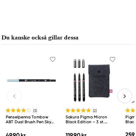
Du kanske också gillar dessa
(3
)
(2
)
Penselpenna Tombow
Sakura Pigma Micron
Pigma
ABT Dual Brush Pen Sky
Black Edition – 3 st.
Blac
Blue 451
fineliners #01, 03 och 05 +
pennfodral
259,
49,90 kr
119,90 kr