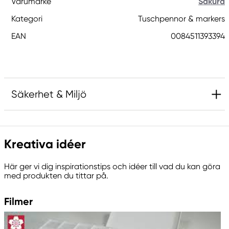
Varumärke
Sakura
Kategori
Tuschpennor & markers
EAN
0084511393394
Säkerhet & Miljö
Ansvarig EU
Kreativa idéer
Sakura
Royal Talens Netherlands
Här ger vi dig inspirationstips och idéer till vad du kan göra
Sophialaan 46
med produkten du tittar på.
7311 PD Apeldoorn, Netherlands
info@royaltalens.com
Filmer
+31 (0)55 527 4700