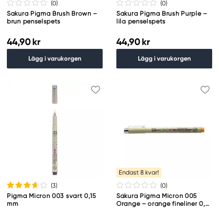
(0
)
(0
)
Sakura Pigma Brush Brown –
Sakura Pigma Brush Purple –
brun penselspets
lila penselspets
44,90 kr
44,90 kr
Lägg i varukorgen
Lägg i varukorgen
Endast 8 kvar!
(3
)
(0
)
Pigma Micron 003 svart 0,15
Sakura Pigma Micron 005
mm
Orange – orange fineliner 0,2
mm