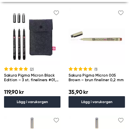
(2
)
(1
)
Sakura Pigma Micron Black
Sakura Pigma Micron 005
Edition – 3 st. fineliners #01,
Brown – brun fineliner 0,2 mm
03 och 05 + pennfodral
119,90 kr
35,90 kr
Lägg i varukorgen
Lägg i varukorgen