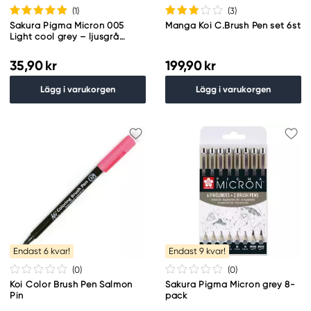
(1
)
(3
)
Sakura Pigma Micron 005
Manga Koi C.Brush Pen set 6st
Light cool grey – ljusgrå
fineliner 0,2 mm
35,90 kr
199,90 kr
Lägg i varukorgen
Lägg i varukorgen
Endast 6 kvar!
Endast 9 kvar!
(0
)
(0
)
Koi Color Brush Pen Salmon
Sakura Pigma Micron grey 8-
Pin
pack