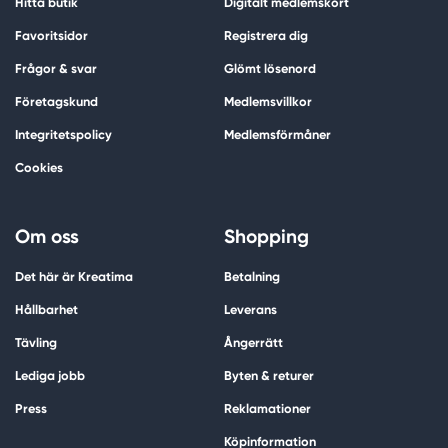
Hitta butik
Digitalt medlemskort
Favoritsidor
Registrera dig
Frågor & svar
Glömt lösenord
Företagskund
Medlemsvillkor
Integritetspolicy
Medlemsförmåner
Cookies
Om oss
Shopping
Det här är Kreatima
Betalning
Hållbarhet
Leverans
Tävling
Ångerrätt
Lediga jobb
Byten & returer
Press
Reklamationer
Köpinformation