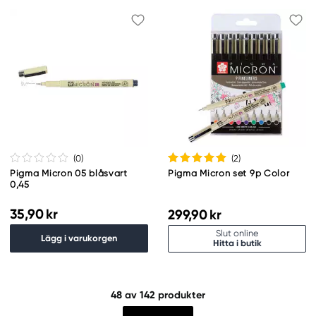
(0
)
(2
)
Pigma Micron 05 blåsvart
Pigma Micron set 9p Color
0,45
35,90 kr
299,90 kr
Slut online
Lägg i varukorgen
Hitta i butik
48
av 142 produkter