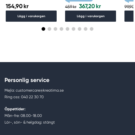
154,90 kr
367,20 kr
459 kr
99,90
Lägg i varukorgen
Lägg i varukorgen
Personlig service
Mejla: customercare@kreatima.se
Ring oss: 040 22 30 70
Öppettider:
Mån-fre: 08.00-18.00
Lör-, sön- & helgdag: stängt