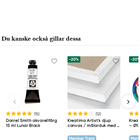
Du kanske också gillar dessa
-20%
-20
(15
)
(12
)
Daniel Smith akvarellfärg
Kreatima Artist's djup
Kreat
15 ml Lunar Black
canvas / målarduk med 4
– Ø13
cm djup – 60×80 cm, 300
Kalla
g/m²
färgs
Member Treat
Memb