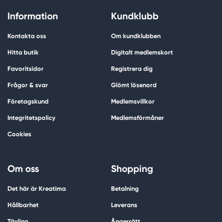
Information
Kundklubb
Kontakta oss
Om kundklubben
Hitta butik
Digitalt medlemskort
Favoritsidor
Registrera dig
Frågor & svar
Glömt lösenord
Företagskund
Medlemsvillkor
Integritetspolicy
Medlemsförmåner
Cookies
Om oss
Shopping
Det här är Kreatima
Betalning
Hållbarhet
Leverans
Tävling
Ångerrätt