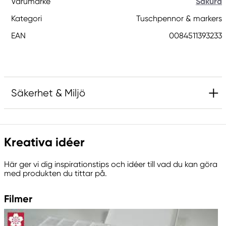
Varumärke
Sakura
Kategori
Tuschpennor & markers
EAN
0084511393233
Säkerhet & Miljö
Ansvarig EU
Kreativa idéer
Sakura
Royal Talens Netherlands
Här ger vi dig inspirationstips och idéer till vad du kan göra
Sophialaan 46
med produkten du tittar på.
7311 PD Apeldoorn, Netherlands
info@royaltalens.com
Filmer
+31 (0)55 527 4700