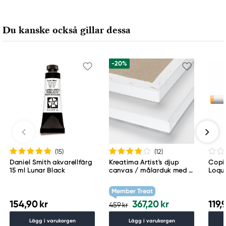
Royal Talens Netherlands
Sophialaan 46
Du kanske också gillar dessa
7311 PD Apeldoorn, Netherlands
info@royaltalens.com
+31 (0)55 527 4700
-20%
(15
)
(12
)
Daniel Smith akvarellfärg
Kreatima Artist's djup
Copic
15 ml Lunar Black
canvas / målarduk med 4
Loqu
cm djup – 60×80 cm, 300
g/m²
Member Treat
154,90 kr
367,20 kr
119,
459 kr
Lägg i varukorgen
Lägg i varukorgen