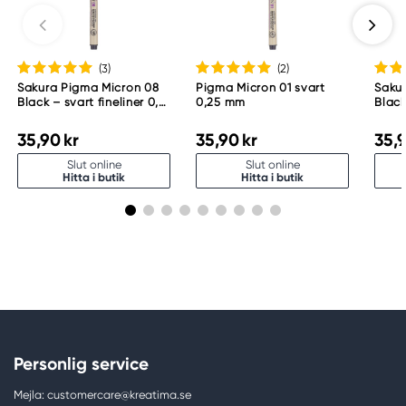
(3
)
(2
)
Sakura Pigma Micron 08
Pigma Micron 01 svart
Saku
Black – svart fineliner 0,5
0,25 mm
Black
mm
mm
35,90 kr
35,90 kr
35,9
Slut online
Slut online
Hitta i butik
Hitta i butik
Personlig service
Mejla: customercare@kreatima.se