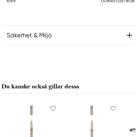
EAN
0084511357808
Säkerhet & Miljö
Ansvarig EU
Sakura
Royal Talens Netherlands
Sophialaan 46
Du kanske också gillar dessa
7311 PD Apeldoorn, Netherlands
info@royaltalens.com
+31 (0)55 527 4700