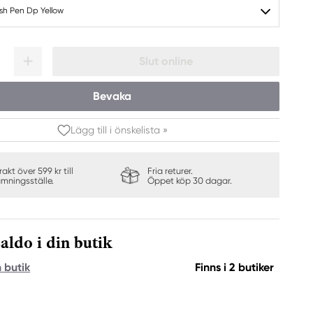
ush Pen Dp Yellow
Slut online
Bevaka
Lägg till i önskelista »
frakt över 599 kr till
Fria returer.
ämningsställe.
Öppet köp 30 dagar.
aldo i din butik
n butik
Finns i 2 butiker