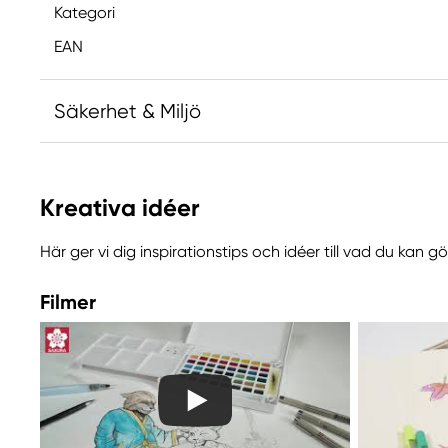
Kategori
EAN
Säkerhet & Miljö
Ansvarig EU
Kreativa idéer
Sakura
Royal Talens Netherlands
Här ger vi dig inspirationstips och idéer till vad du kan 
Sophialaan 46
7311 PD Apeldoorn, Netherlands
Filmer
info@royaltalens.com
+31 (0)55 527 4700