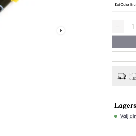
Koi Color Br
1
Fri 
utl
Lagers
Välj di