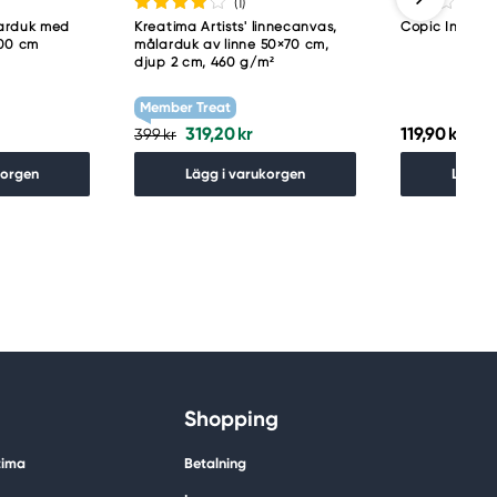
(1
)
larduk med
Kreatima Artists' linnecanvas,
Copic Ink refi
100 cm
målarduk av linne 50×70 cm,
djup 2 cm, 460 g/m²
Member Treat
319,20 kr
119,90 kr
399 kr
korgen
Lägg i varukorgen
Lägg i
Shopping
tima
Betalning