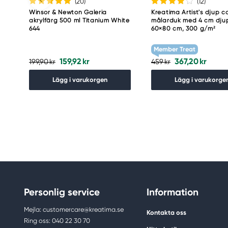
(20
)
(12
)
Winsor & Newton Galeria
Kreatima Artist's djup c
akrylfärg 500 ml Titanium White
målarduk med 4 cm dju
644
60×80 cm, 300 g/m²
Member Treat
159,92 kr
367,20 kr
199,90 kr
459 kr
Lägg i varukorgen
Lägg i varukorge
Personlig service
Information
Mejla: customercare@kreatima.se
Kontakta oss
Ring oss: 040 22 30 70