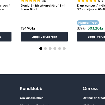
(15
)
(34
)
anvas /
Daniel Smith akvarellfärg 15 ml
Djup canvas / må
p –
Lunar Black
3,7 cm djup – 70×
Member Treat
154,90 kr
303,20 kr
379 kr
n
Lägg i varukorgen
Lägg i varu
Kundklubb
Om oss
Om kundklubben
Det här är Krea