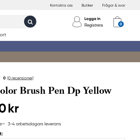
Kontakta oss
Butiker
Frågor & svar
Logga in
Registrera
ort
0
(0
recensioner
)
olor Brush Pen Dp Yellow
0 kr
3-4 arbetsdagars leverans
e
t: