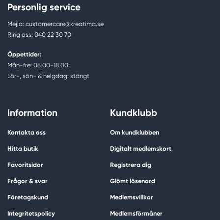
Personlig service
Mejla: customercare@kreatima.se
Ring oss: 040 22 30 70
Öppettider:
Mån-fre: 08.00-18.00
Lör-, sön- & helgdag: stängt
Information
Kundklubb
Kontakta oss
Om kundklubben
Hitta butik
Digitalt medlemskort
Favoritsidor
Registrera dig
Frågor & svar
Glömt lösenord
Företagskund
Medlemsvillkor
Integritetspolicy
Medlemsförmåner