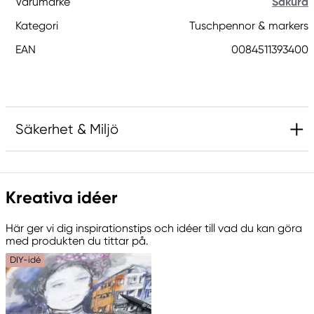
Varumärke
Sakura
Kategori
Tuschpennor & markers
EAN
0084511393400
Säkerhet & Miljö
Ansvarig EU
Kreativa idéer
Sakura
Royal Talens Netherlands
Här ger vi dig inspirationstips och idéer till vad du kan göra
Sophialaan 46
med produkten du tittar på.
7311 PD Apeldoorn, Netherlands
DIY-idé
info@royaltalens.com
+31 (0)55 527 4700