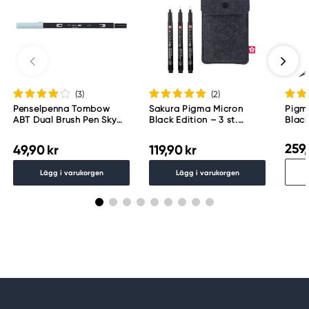
(3
)
(2
)
Penselpenna Tombow
Sakura Pigma Micron
Pigma
ABT Dual Brush Pen Sky
Black Edition – 3 st.
Blac
Blue 451
fineliners #01, 03 och 05 +
pennfodral
259,
49,90 kr
119,90 kr
Lägg i varukorgen
Lägg i varukorgen