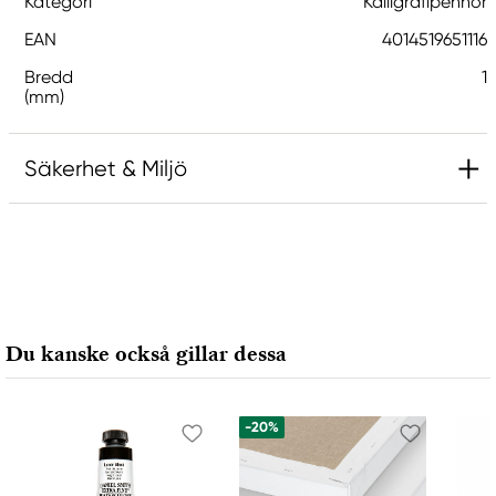
Kategori
Kalligrafipennor
EAN
4014519651116
Bredd
1
(mm)
Säkerhet & Miljö
Ansvarig EU
Lamy
Lamy GMBH
Grenzhöfer Weg 32
Du kanske också gillar dessa
Heidelberg, 69111, Germany
info@lamy.de
4962218430
-20%