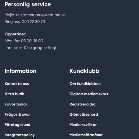
Personlig service
Mejla: customercare@kreatima.se
Ring oss: 040 22 30 70
Öppettider:
Mån-fre: 08.00-18.00
Lör-, sön- & helgdag: stängt
Information
Kundklubb
Kontakta oss
Om kundklubben
Hitta butik
Digitalt medlemskort
Favoritsidor
Registrera dig
Frågor & svar
Glömt lösenord
Företagskund
Medlemsvillkor
Integritetspolicy
Medlemsförmåner