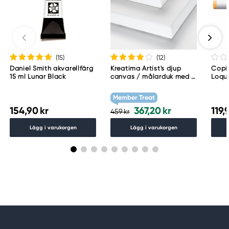
(15
)
(12
)
Daniel Smith akvarellfärg
Kreatima Artist's djup
Copic
15 ml Lunar Black
canvas / målarduk med 4
Loqu
cm djup – 60×80 cm, 300
g/m²
Member Treat
154,90 kr
367,20 kr
119,
459 kr
Lägg i varukorgen
Lägg i varukorgen