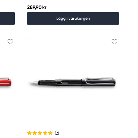
289,90 kr
Lägg i varukorgen
(2
)