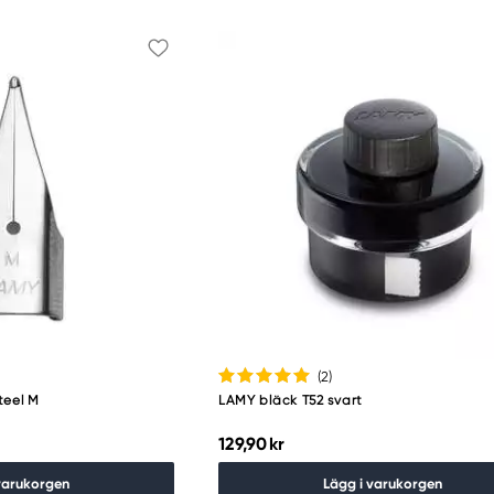
(2
)
teel M
LAMY bläck T52 svart
129,90 kr
varukorgen
Lägg i varukorgen