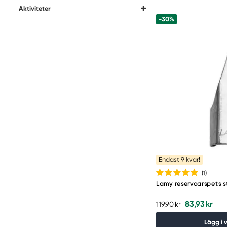
Aktiviteter
-30%
Endast 9 kvar!
(1
)
Lamy reservoarspets s
83,93 kr
119,90 kr
Lägg i 