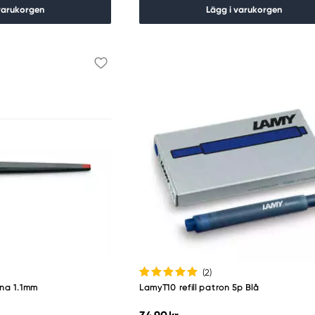
varukorgen
Lägg i varukorgen
(2
)
nna 1.1mm
LamyT10 refill patron 5p Blå