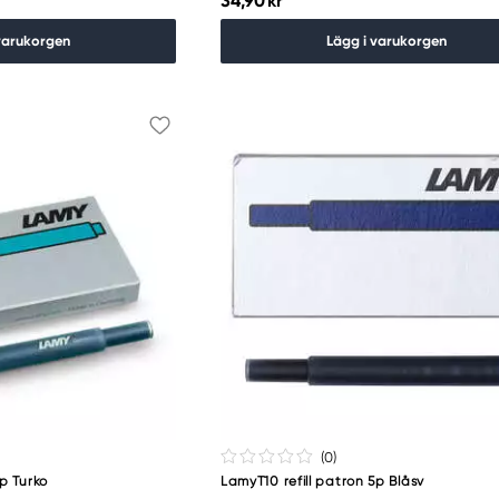
34,90 kr
varukorgen
Lägg i varukorgen
(0
)
5p Turko
LamyT10 refill patron 5p Blåsv