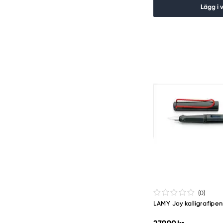
Lägg i 
(0
)
LAMY Joy kalligrafipe