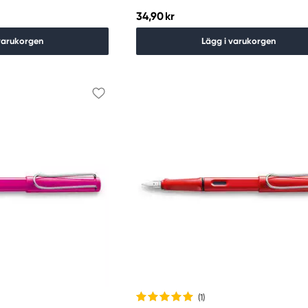
34,90 kr
varukorgen
Lägg i varukorgen
(1
)