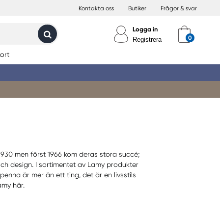
Kontakta oss
Butiker
Frågor & svar
Logga in
Registrera
ort
1930 men först 1966 kom deras stora succé;
h design. I sortimentet av Lamy produkter
na är mer än ett ting, det är en livsstils
amy här.