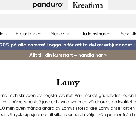
ken
Erbjudanden
Magazine
Lilla konstnären
Presentk
20% på alla canvas! Logga in för att ta del av erbjudandet »
Allt till din kursstart – handla här »
Lamy
ennor och skrivdon av högsta kvalitet. Varumärket grundades redan 
varumärkets bästsäljare och synonym med värdeord som kvalitet oc
000 men även många andra av Lamys storsäljare. Lamy anser att en pen
ar. Uttryck dig själv ner till vilken penna du väljer, köp pennor från L