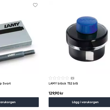
(0
)
5p Svart
LAMY bläck T52 blå
129,90 kr
varukorgen
Lägg i varukorgen