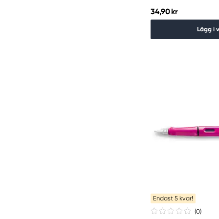
34,90 kr
Lägg i 
Endast 5 kvar!
(0
)