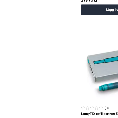
279,90 kr
Lägg i 
(0
)
LamyT10 refill patron 