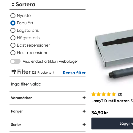
Sortera
Nyaste
Populärt
Lägsta pris
Högsta pris
Bäst recensioner
Flest recensioner
Visa endast artiklar i webblager
Filter
Rensa filter
(
Produkter
)
Inga filter valda
(3
)
Varumärken
LamyT10 refill patron 
Färger
34,90 kr
Lägg i 
Serier