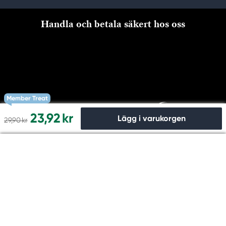
Handla och betala säkert hos oss
Member Treat
23,92 kr
Lägg i varukorgen
29,90 kr
Till kassan