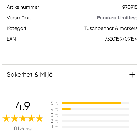
Artikelnummer
970915
Varumärke
Panduro Limitless
Kategori
Tuschpennor & markers
EAN
7320189709154
Säkerhet & Miljö
Ansvarig EU
4.9
5
☆
Panduro Limitless
4
☆
Panduro
3
☆
205 14 Malmö, Sweden
2
☆
1
☆
www.panduro.com
8 betyg
+46 (04) 22 30 70