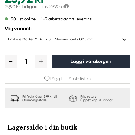
Tidigare pris
29,90 kr
29,90 kr
1-3 arbetsdagars leverans
50+ st online
Välj variant:
Limitless Marker M Black S – Medium spets Ø2,5 mm
1
Lägg i varukorgen
Lägg till i önskelista »
Fri frakt över 599 kr till
Fria returer.
utlämningsställe.
Öppet köp 30 dagar.
Lagersaldo i din butik