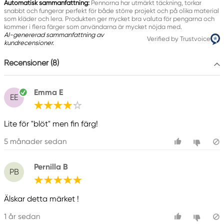
Automatisk sammanfattning:
Pennorna har utmärkt täckning, torkar
snabbt och fungerar perfekt för både större projekt och på olika material
som kläder och lera. Produkten ger mycket bra valuta för pengarna och
kommer i flera färger som användarna är mycket nöjda med.
AI-genererad sammanfattning av
Verified by Trustvoice
kundrecensioner.
Recensioner (8)
Emma E
EE
Lite för "blöt" men fin färg!
5 månader sedan
Pernilla B
PB
Älskar detta märket !
1 år sedan