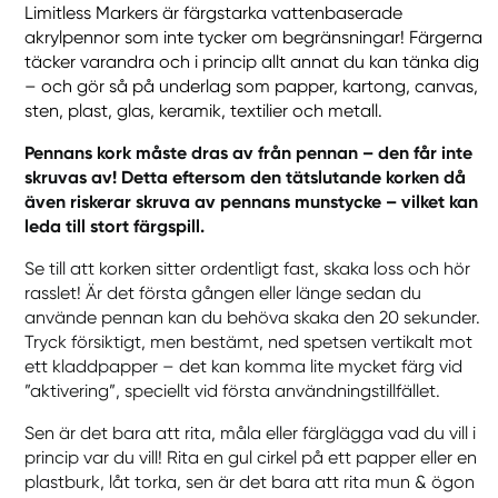
Limitless Markers är färgstarka vattenbaserade
akrylpennor som inte tycker om begränsningar! Färgerna
täcker varandra och i princip allt annat du kan tänka dig
– och gör så på underlag som papper, kartong, canvas,
sten, plast, glas, keramik, textilier och metall.
Pennans kork måste dras av från pennan – den får inte
skruvas av! Detta eftersom den tätslutande korken då
även riskerar skruva av pennans munstycke – vilket kan
leda till stort färgspill.
Se till att korken sitter ordentligt fast, skaka loss och hör
rasslet! Är det första gången eller länge sedan du
använde pennan kan du behöva skaka den 20 sekunder.
Tryck försiktigt, men bestämt, ned spetsen vertikalt mot
ett kladdpapper – det kan komma lite mycket färg vid
”aktivering”, speciellt vid första användningstillfället.
Sen är det bara att rita, måla eller färglägga vad du vill i
princip var du vill! Rita en gul cirkel på ett papper eller en
plastburk, låt torka, sen är det bara att rita mun & ögon