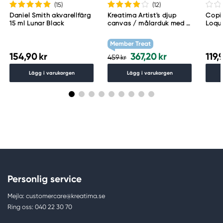
(15
)
(12
)
Daniel Smith akvarellfärg
Kreatima Artist's djup
Copic
15 ml Lunar Black
canvas / målarduk med 4
Loqu
cm djup – 60×80 cm, 300
g/m²
Member Treat
154,90 kr
367,20 kr
119,
459 kr
Lägg i varukorgen
Lägg i varukorgen
Personlig service
Mejla: customercare@kreatima.se
Ring oss: 040 22 30 70