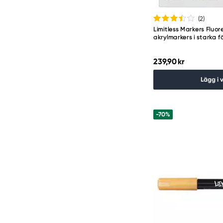
(2
)
Limitless Markers Fluor
akrylmarkers i starka f
239,90 kr
Lägg i 
-70%