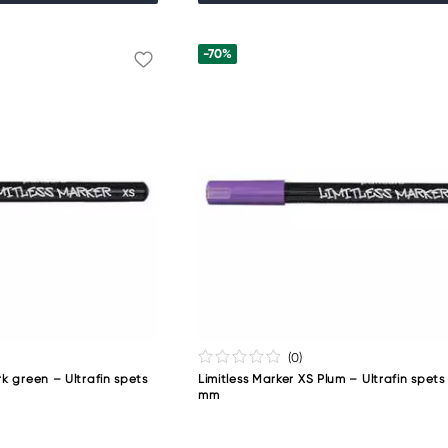
-70%
(0
)
rk green – Ultrafin spets
Limitless Marker XS Plum – Ultrafin spet
mm