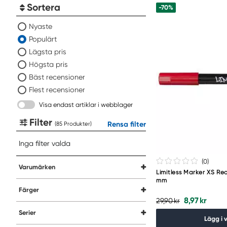
Sortera
-70%
Nyaste
Populärt
Lägsta pris
Högsta pris
Bäst recensioner
Flest recensioner
Visa endast artiklar i webblager
Filter
Rensa filter
(
Produkter
)
Inga filter valda
(0
)
Varumärken
Limitless Marker XS Re
mm
Färger
8,97 kr
29,90 kr
Serier
Lägg i 