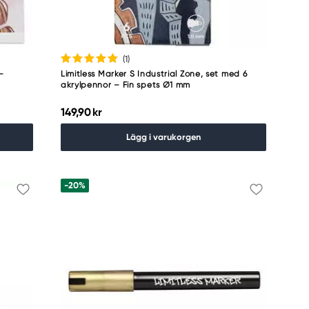
(1
)
–
Limitless Marker S Industrial Zone, set med 6
akrylpennor – Fin spets Ø1 mm
149,90 kr
Lägg i varukorgen
-20%