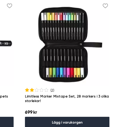
(2
)
spets
Limitless Marker Mixtape Set, 28 markers i 3 olika
storlekar!
699 kr
Lägg i varukorgen