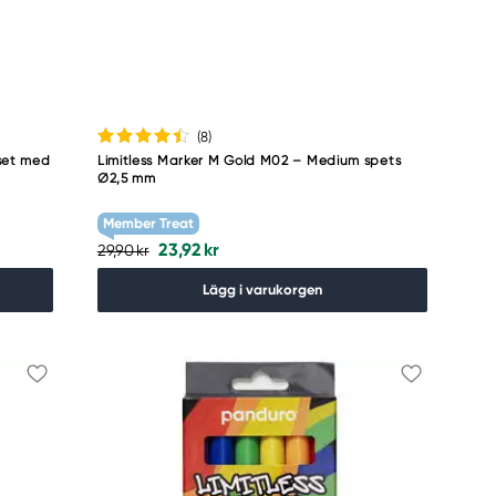
(8
)
set med
Limitless Marker M Gold M02 – Medium spets
Ø2,5 mm
Member Treat
23,92 kr
29,90 kr
Lägg i varukorgen