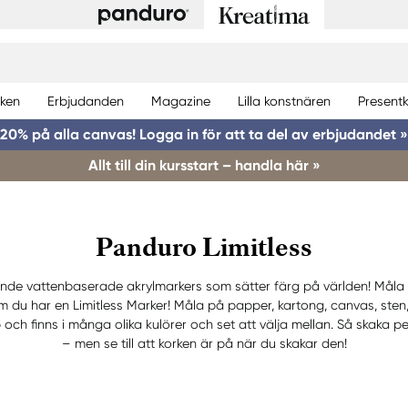
ken
Erbjudanden
Magazine
Lilla konstnären
Presentk
20% på alla canvas! Logga in för att ta del av erbjudandet »
Allt till din kursstart – handla här »
Panduro Limitless
kande vattenbaserade akrylmarkers som sätter färg på världen! Måla öv
m du har en Limitless Marker! Måla på papper, kartong, canvas, sten, p
b och finns i många olika kulörer och set att välja mellan. Så skaka
– men se till att korken är på när du skakar den!