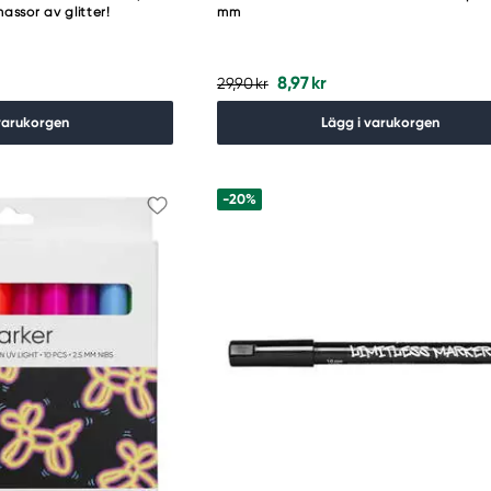
ssor av glitter!
mm
8,97 kr
29,90 kr
varukorgen
Lägg i varukorgen
-20%