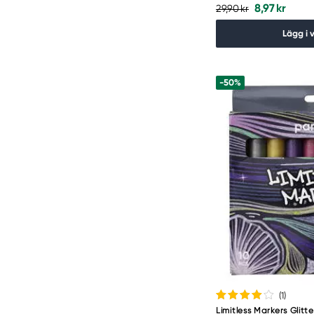
8,97 kr
29,90 kr
Lägg i 
-50%
(1
)
Limitless Markers Glitt