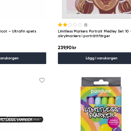
(1
)
icot – Ultrafin spets
Limitless Markers Portrait Medley Set 10 
akrylmarkers i porträttfärger
239,90 kr
varukorgen
Lägg i varukorgen