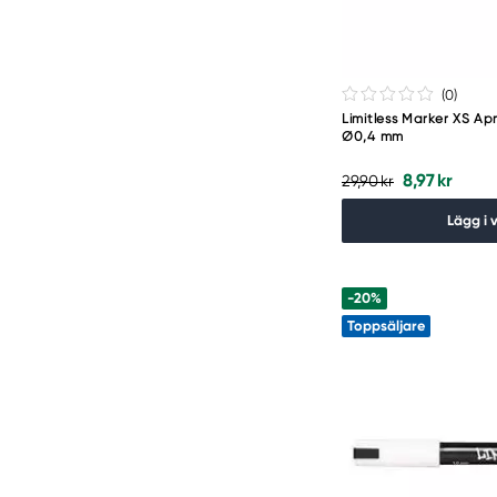
(0
)
Limitless Marker XS Apr
Ø0,4 mm
8,97 kr
29,90 kr
Lägg i 
-20%
Toppsäljare