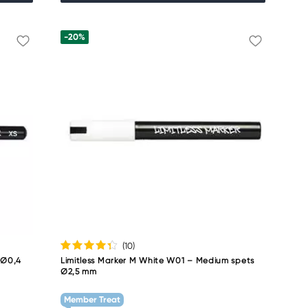
-20%
(10
)
s Ø0,4
Limitless Marker M White W01 – Medium spets
Ø2,5 mm
Member Treat