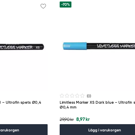
-70%
(0
)
d – Ultrafin spets Ø0,4
Limitless Marker XS Dark blue – Ultrafin 
Ø0,4 mm
8,97 kr
29,90 kr
varukorgen
Lägg i varukorgen