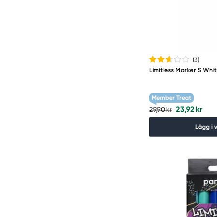
(3
)
Limitless Marker S Whi
Member Treat
23,92 kr
29,90 kr
Lägg i 