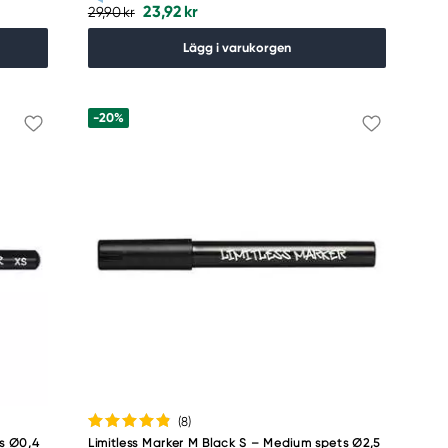
23,92 kr
29,90 kr
Lägg i varukorgen
-20%
(8
)
ts Ø0,4
Limitless Marker M Black S – Medium spets Ø2,5