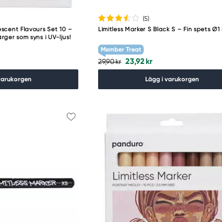
(5
)
escent Flavours Set 10 –
Limitless Marker S Black S – Fin spets Ø
ärger som syns i UV-ljus!
Member Treat
23,92 kr
29,90 kr
varukorgen
Lägg i varukorgen