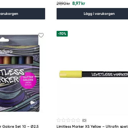
8,97 kr
29,90 kr
varukorgen
Lägg i varukorgen
-70%
(0
)
er Galore Set 10 – Ø2,5
Limitless Marker XS Yellow – Ultrafin spe