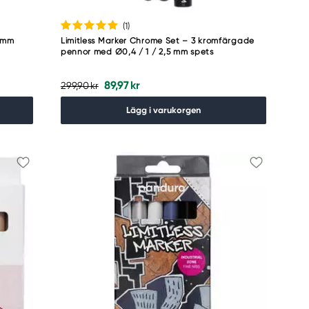
(1
)
1 mm
Limitless Marker Chrome Set – 3 kromfärgade
pennor med Ø0,4 / 1 / 2,5 mm spets
89,97 kr
299,90 kr
Lägg i varukorgen