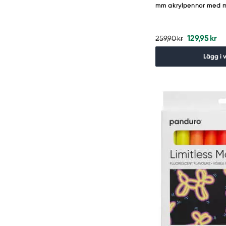
mm akrylpennor med ma
129,95 kr
259,90 kr
Lägg i 