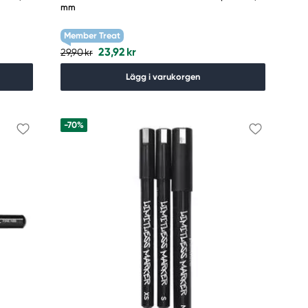
mm
Member Treat
23,92 kr
29,90 kr
Lägg i varukorgen
-70%