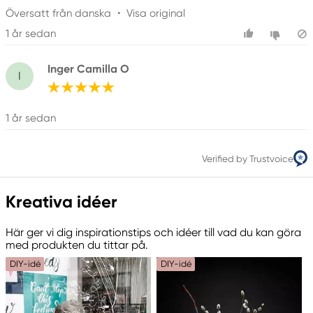
Översatt från danska
•
Visa original
1 år sedan
Inger Camilla O
I
1 år sedan
Verified by Trustvoice
Kreativa idéer
Här ger vi dig inspirationstips och idéer till vad du kan göra
med produkten du tittar på.
DIY-idé
DIY-idé