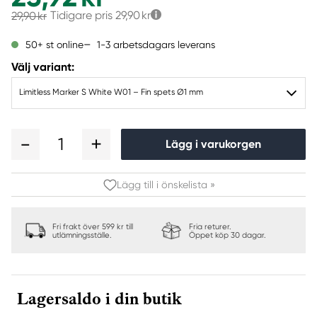
Tidigare pris
29,90 kr
29,90 kr
1-3 arbetsdagars leverans
50+ st online
Välj variant:
Limitless Marker S White W01 – Fin spets Ø1 mm
1
Lägg i varukorgen
Lägg till i önskelista »
Fri frakt över 599 kr till
Fria returer.
utlämningsställe.
Öppet köp 30 dagar.
Lagersaldo i din butik