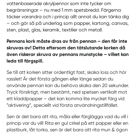
vattenbaserade akrylpennor som inte tycker om
begränsningar – nu med 1 mm spetsbredd. Färgerna
täcker varandra och i princip allt annat du kan tänka dig
– och gör så på underlag som papper, kartong, canvas,
sten, plast, glas, keramik, textilier och metall.
Pennans kork måste dras av från pennan – den får inte
skruvas av! Detta eftersom den tätslutande korken då
även riskerar skruva av pennans munstycke – vilket kan
leda till färgspill.
Se till att korken sitter ordentligt fast, skaka loss och hör
rasslet! Är det första gången eller länge sedan du
använde pennan kan du behöva skaka den 20 sekunder.
Tryck försiktigt, men bestämt, ned spetsen vertikalt mot
ett kladdpapper – det kan komma lite mycket färg vid
”aktivering”, speciellt vid första användningstillfället.
Sen är det bara att rita, måla eller färglägga vad du vill i
princip var du vill! Rita en gul cirkel på ett papper eller en
plastburk, låt torka, sen är det bara att rita mun & ögon