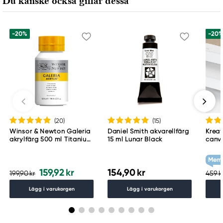
Du kanske också gillar dessa
-20%
-20
(20
)
(15
)
Winsor & Newton Galeria
Daniel Smith akvarellfärg
Kreat
akrylfärg 500 ml Titanium
15 ml Lunar Black
canv
White 644
cm d
g/m²
Memb
159,92 kr
154,90 kr
199,90 kr
459 k
Lägg i varukorgen
Lägg i varukorgen