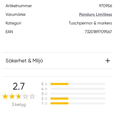
Artikelnummer
970956
Varumärke
Panduro Limitless
Kategori
Tuschpennor & markers
EAN
7320189709567
Säkerhet & Miljö
Ansvarig EU
2.7
5
☆
Panduro Limitless
4
☆
Panduro
3
☆
205 14 Malmö, Sweden
2
☆
1
☆
www.panduro.com
3 betyg
+46 (04) 22 30 70