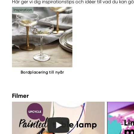
Här ger vi dig inspirationstips och idéer till vad du kan 
205 14 Malmö, Sweden
Inspiration
www.panduro.com
+46 (04) 22 30 70
Bordplacering till nyår
Filmer