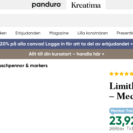
ken
Erbjudanden
Magazine
Lilla konstnären
Presentk
20% på alla canvas! Logga in för att ta del av erbjudandet »
Allt till din kursstart – handla här »
uschpennor & markers
Limit
– Me
Member Tre
23,9
Tid
29,90 kr