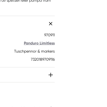
ka av spetsen eller pumpa fram
970911
Panduro Limitless
Tuschpennor & markers
7320189709116