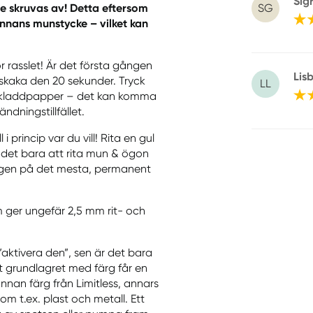
Sig
SG
e skruvas av! Detta eftersom
nnans munstycke – vilket kan
hör rasslet! Är det första gången
Lis
kaka den 20 sekunder. Tryck
LL
tt kladdpapper – det kan komma
ändningstillfället.
i princip var du vill! Rita en gul
är det bara att rita mun & ögon
kligen på det mesta, permanent
m ger ungefär 2,5 mm rit- och
”aktivera den”, sen är det bara
tt grundlagret med färg får en
nnan färg från Limitless, annars
som t.ex. plast och metall. Ett