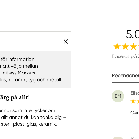
5.
Baserat på 
 för information
 att välja mellan
imitless Markers
Recensioner 
las, keramik, tyg och metall
Eli
EM
rg på allt!
ennor som inte tycker om
Ger
 allt annat du kan tänka dig –
ten, plast, glas, keramik,