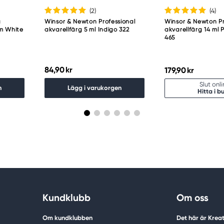
(2
)
(4
)
a
Winsor & Newton Professional
Winsor & Newton Pr
um White
akvarellfärg 5 ml Indigo 322
akvarellfärg 14 ml
465
84,90 kr
179,90 kr
Slut onl
n
Lägg i varukorgen
Hitta i bu
Kundklubb
Om oss
Om kundklubben
Det här är Krea