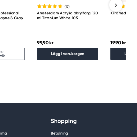
(17
)
ofessional
Amsterdam Acrylic akrylfärg 120
Kilramsdelar 
 Payne'S Gray
ml Titanium White 105
99,90 kr
19,90 kr
ine
Lägg i varukorgen
Lägg i
tik
Shopping
tima
Betalning