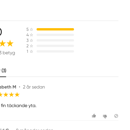
0
5
☆
4
☆
3
☆
2
☆
1
☆
3 betyg
(3)
sabeth M
•
2 år sedan
 fin täckande yta.