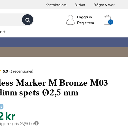
Kontakta oss
Butiker
Frågor & svar
Logga in
Registrera
ort
5.0
(3
recensioner
)
less Marker M Bronze M03
dium spets Ø2,5 mm
at
2 kr
igare pris
29,90 kr