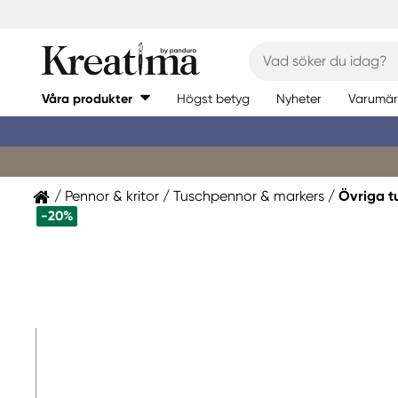
Våra produkter
Högst betyg
Nyheter
Varumär
Pennor & kritor
Tuschpennor & markers
Övriga t
-20%