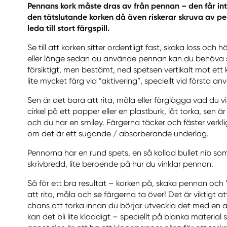
Pennans kork måste dras av från pennan – den får int
den tätslutande korken då även riskerar skruva av pe
leda till stort färgspill.
Se till att korken sitter ordentligt fast, skaka loss och 
eller länge sedan du använde pennan kan du behöva s
försiktigt, men bestämt, ned spetsen vertikalt mot e
lite mycket färg vid ”aktivering”, speciellt vid första anv
Sen är det bara att rita, måla eller färglägga vad du vill 
cirkel på ett papper eller en plastburk, låt torka, sen 
och du har en smiley. Färgerna täcker och fäster ver
om det är ett sugande / absorberande underlag.
Pennorna har en rund spets, en så kallad bullet nib so
skrivbredd, lite beroende på hur du vinklar pennan.
Så för ett bra resultat – korken på, skaka pennan och 
att rita, måla och se färgerna ta över! Det är viktigt a
chans att torka innan du börjar utveckla det med en a
kan det bli lite kladdigt – speciellt på blanka material 