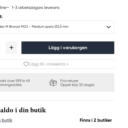
1-3 arbetsdagars leverans
line
t:
arker M Bronze M03 – Medium spets Ø2,5 mm
Lägg i varukorgen
Lägg till i önskelista »
frakt över 599 kr till
Fria returer.
ämningsställe.
Öppet köp 30 dagar.
Visa mig mer inspiration
aldo i din butik
n butik
Finns i 2 butiker