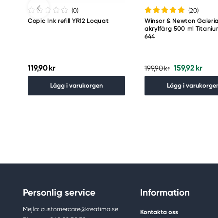
(0
)
(20
)
Copic Ink refill YR12 Loquat
Winsor & Newton Galeri
akrylfärg 500 ml Titani
644
119,90 kr
159,92 kr
199,90 kr
Lägg i varukorgen
Lägg i varukorge
Personlig service
Information
Mejla: customercare@kreatima.se
Kontakta oss