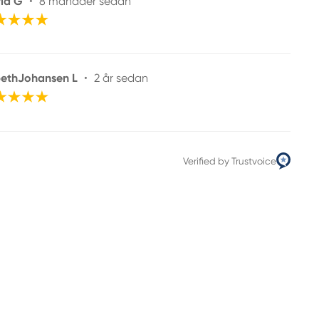
rid G
•
8 månader sedan
bethJohansen L
•
2 år sedan
Verified by Trustvoice