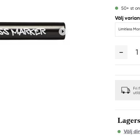
50+ st on
Välj varian
Limitless M
1
Fri 
utl
Lagers
Välj di