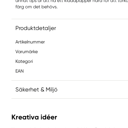
annat tips är att ha ett kladdpapper nära för att tor
färg om det behövs.
Produktdetaljer
Artikelnummer
Varumärke
Kategori
EAN
Säkerhet & Miljö
Ansvarig EU
Kreativa idéer
Panduro Limitless
Panduro